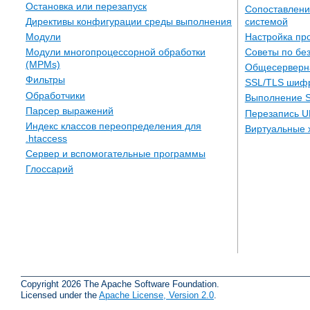
Остановка или перезапуск
Сопоставлени
системой
Директивы конфигурации среды выполнения
Настройка пр
Модули
Советы по бе
Модули многопроцессорной обработки
(MPMs)
Общесерверн
Фильтры
SSL/TLS шиф
Обработчики
Выполнение S
Парсер выражений
Перезапись U
Индекс классов переопределения для
Виртуальные 
.htaccess
Сервер и вспомогательные программы
Глоссарий
Copyright 2026 The Apache Software Foundation.
Licensed under the
Apache License, Version 2.0
.