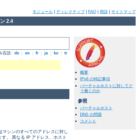
モジュール
|
ディレクティブ
|
FAQ
|
用語
|
サイトマップ
 2.4
み言語:
de
|
en
|
fr
|
ja
|
ko
|
tr
概要
IPv6 の特記事項
バーチャルホストに対してど
う働くのか
参照
バーチャルホスト
DNS の問題
コメント
ではマシンのすべてのアドレスに対し
ます。 異なる IP アドレス、ホスト