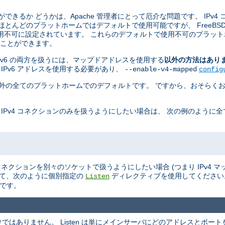
ことができるか どうかは、Apache 管理者にとって厄介な問題です。 IPv4
 ほとんどのプラットホームではデフォルトで使用可能ですが、 FreeBSD, Ne
用不可に設定されています。 これらのデフォルトで使用不可のプラット
せることができます。
 と IPv6 の両方を扱うには、マップドアドレスを使用する
以外の方法はあり
 IPv6 アドレスを使用する必要があり、
--enable-v4-mapped
config
penBSD 以外の全てのプラットホームでのデフォルトです。 ですから、おそらくお
 IPv4 コネクションのみを扱うようにしたい場合は、 次の例のように
v6 のコネクションを別々のソケットで扱うようにしたい場合 (つまり IPv4
て、次のように個別指定の
ディレクティブを使用してくださ
Listen
ルトです。
ありません。 Listen は単にメインサーバにどのアドレスとポートを L