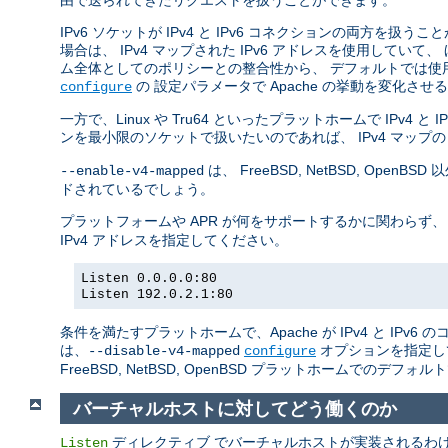
由で送られてきたリクエストを扱うことができます。
IPv6 ソケットが IPv4 と IPv6 コネクションの両方を扱う
場合は、 IPv4 マップされた IPv6 アドレスを使用していて、
ム全体としてのポリシーとの整合性から、 デフォルトでは使
の 設定パラメータで Apache の挙動を変化さ
configure
一方で、Linux や Tru64 といったプラットホームで IPv4
ンを最小限のソケットで扱いたいのであれば、 IPv4 マップの
は、 FreeBSD, NetBSD, O
--enable-v4-mapped
ドされているでしょう。
プラットフォームや APR が何をサポートするかに関わらず、
IPv4 アドレスを指定してください。
Listen 0.0.0.0:80
Listen 192.0.2.1:80
条件を満たすプラットホームで、Apache が IPv4 と IP
は、
オプションを指定し
--disable-v4-mapped
configure
FreeBSD, NetBSD, OpenBSD プラットホームでのデフォ
バーチャルホストに対してどう働くのか
ディレクティブ でバーチャルホストが実装されるわけでは
Listen