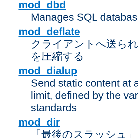
mod_dbd
Manages SQL database
mod_deflate
クライアントへ送ら
を圧縮する
mod_dialup
Send static content at 
limit, defined by the v
standards
mod_dir
「最後のスラッシュ」