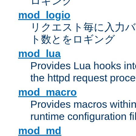
ロギング
mod_logio
リクエスト毎に入力バ
ト数とをロギング
mod_lua
Provides Lua hooks into
the httpd request proc
mod_macro
Provides macros withi
runtime configuration fi
mod_md