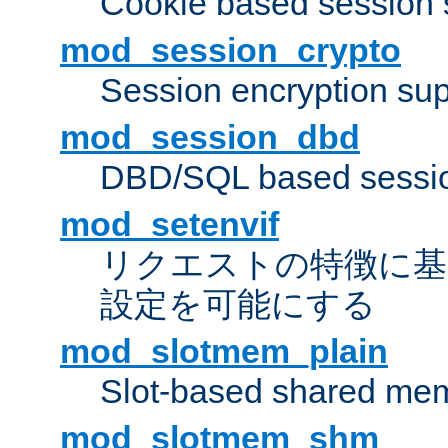
Cookie based session 
mod_session_crypto
Session encryption sup
mod_session_dbd
DBD/SQL based sessio
mod_setenvif
リクエストの特徴に基
設定を可能にする
mod_slotmem_plain
Slot-based shared mem
mod_slotmem_shm