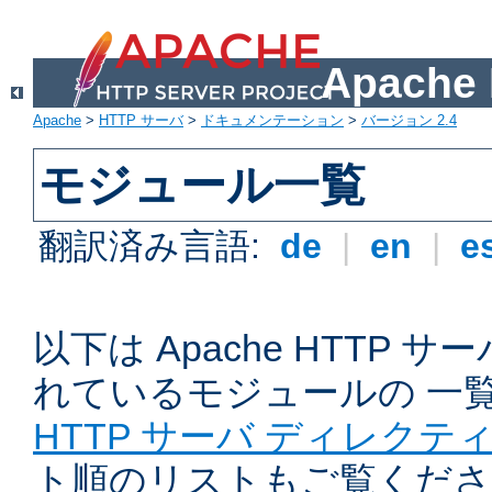
Apach
Apache
>
HTTP サーバ
>
ドキュメンテーション
>
バージョン 2.4
モジュール一覧
翻訳済み言語:
de
|
en
|
e
以下は Apache HTTP
れているモジュールの 一
HTTP サーバ ディレクテ
ト順のリストもご覧くださ