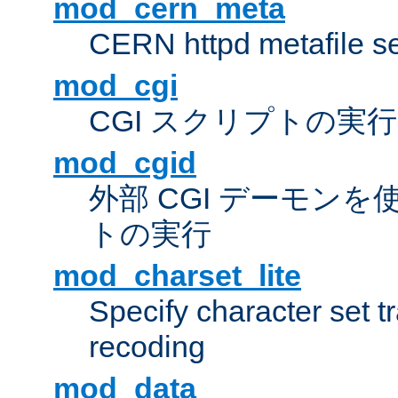
mod_cern_meta
CERN httpd metafile s
mod_cgi
CGI スクリプトの実行
mod_cgid
外部 CGI デーモンを使
トの実行
mod_charset_lite
Specify character set tr
recoding
mod_data