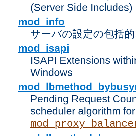
(Server Side Includes)
mod_info
サーバの設定の包括的
mod_isapi
ISAPI Extensions withi
Windows
mod_lbmethod_bybusy
Pending Request Count
scheduler algorithm for
mod_proxy_balance