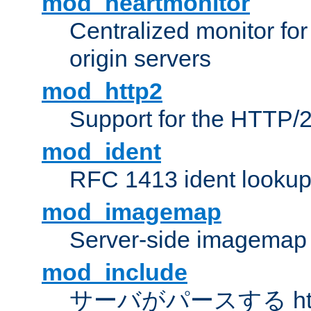
mod_heartmonitor
Centralized monitor fo
origin servers
mod_http2
Support for the HTTP/2
mod_ident
RFC 1413 ident looku
mod_imagemap
Server-side imagemap
mod_include
サーバがパースする ht