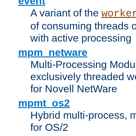
event
A variant of the
worke
of consuming threads o
with active processing
mpm_netware
Multi-Processing Modu
exclusively threaded w
for Novell NetWare
mpmt_os2
Hybrid multi-process,
for OS/2