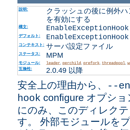
クラッシュの後に例外ハ
説明:
を有効にする
EnableExceptionHook
構文:
EnableExceptionHook
デフォルト:
サーバ設定ファイル
コンテキスト:
MPM
ステータス:
モジュール:
,
,
,
,
leader
perchild
prefork
threadpool
w
2.0.49 以降
互換性:
安全上の理由から、
--e
configure オ
hook
にのみ、このディレクテ
す。 外部モジュールを