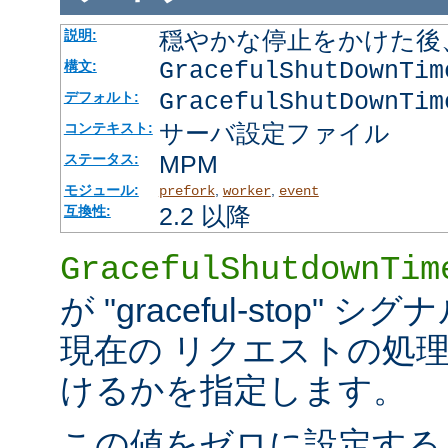
穏やかな停止をかけた後
説明:
GracefulShutDownTi
構文:
GracefulShutDownTim
デフォルト:
サーバ設定ファイル
コンテキスト:
MPM
ステータス:
モジュール:
,
,
prefork
worker
event
2.2 以降
互換性:
GracefulShutdownTim
が "graceful-stop
現在の リクエストの処
けるかを指定します。
この値をゼロに設定する