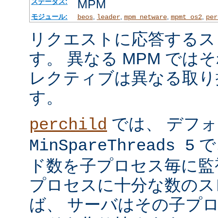
MPM
ステータス:
モジュール:
,
,
,
,
beos
leader
mpm_netware
mpmt_os2
per
リクエストに応答するス
す。 異なる MPM では
レクティブは異なる取り
す。
では、 デフ
perchild
で
MinSpareThreads 5
ド数を子プロセス毎に監
プロセスに十分な数のス
ば、 サーバはその子プ