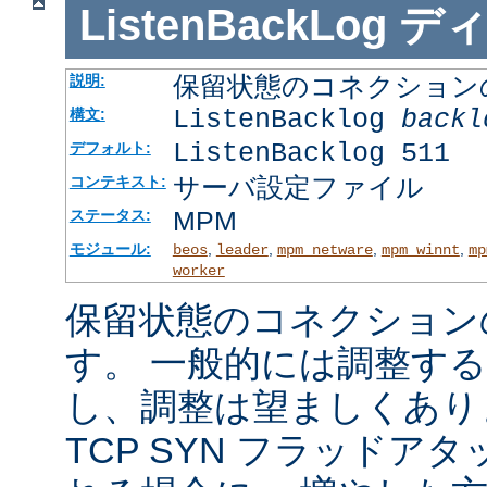
ListenBackLog
デ
保留状態のコネクション
説明:
ListenBacklog
backl
構文:
ListenBacklog 511
デフォルト:
サーバ設定ファイル
コンテキスト:
MPM
ステータス:
モジュール:
,
,
,
,
beos
leader
mpm_netware
mpm_winnt
mp
worker
保留状態のコネクション
す。 一般的には調整す
し、調整は望ましくあり
TCP SYN フラッドア