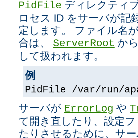
ディレクティブ
PidFile
ロセス ID をサーバが
定します。 ファイル名
合は、
から
ServerRoot
して扱われます。
例
PidFile /var/run/ap
サーバが
や
ErrorLog
T
て開き直したり、設定フ
たりさせるために、サー