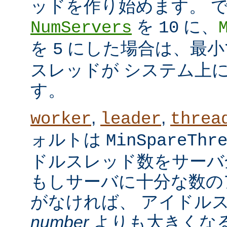
ッドを作り始めます。 
を
に、
NumServers
10
を
にした場合は、最小で
5
スレッドが システム上
す。
,
,
worker
leader
threa
ォルトは
MinSpareThr
ドルスレッド数をサーバ
もしサーバに十分な数の
がなければ、 アイドル
number
よりも大きくなる