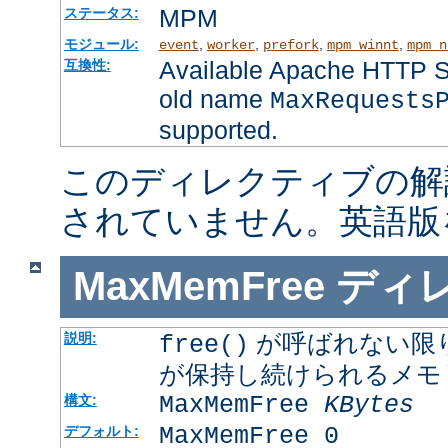
MPM
ステータス:
モジュール:
,
,
,
,
event
worker
prefork
mpm_winnt
mpm_n
Available Apache HTTP Se
互換性:
old name
MaxRequests
supported.
このディレクティブの解
されていません。英語版
MaxMemFree
ディ
が呼ばれない限
説明:
free()
が保持し続けられるメモ
MaxMemFree
KBytes
構文:
MaxMemFree 0
デフォルト: