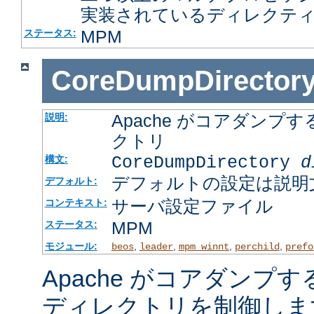
実装されているディレクテ
MPM
ステータス:
CoreDumpDirector
Apache がコアダン
説明:
クトリ
CoreDumpDirectory
d
構文:
デフォルトの設定は説明
デフォルト:
サーバ設定ファイル
コンテキスト:
MPM
ステータス:
モジュール:
,
,
,
,
beos
leader
mpm_winnt
perchild
prefo
Apache がコアダンプ
ディレクトリを制御しま