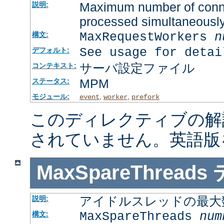
Maximum number of connec
説明:
processed simultaneousl
MaxRequestWorkers
n
構文:
See usage for detai
デフォルト:
サーバ設定ファイル
コンテキスト:
MPM
ステータス:
モジュール:
,
,
event
worker
prefork
このディレクティブの解
されていません。英語版
MaxSpareThreads
アイドルスレッドの最大
説明:
MaxSpareThreads
num
構文: