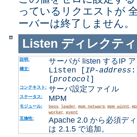
っているリクエストが 
ーバーは終了しません。
Listen
ディレクティ
サーバが listen するI
説明:
Listen [
IP-address
:
構文:
[
protocol
]
サーバ設定ファイル
コンテキスト:
MPM
ステータス:
モジュール:
,
,
,
,
beos
leader
mpm_netware
mpm_winnt
mp
,
worker
event
Apache 2.0 から必
互換性:
は 2.1.5 で追加。