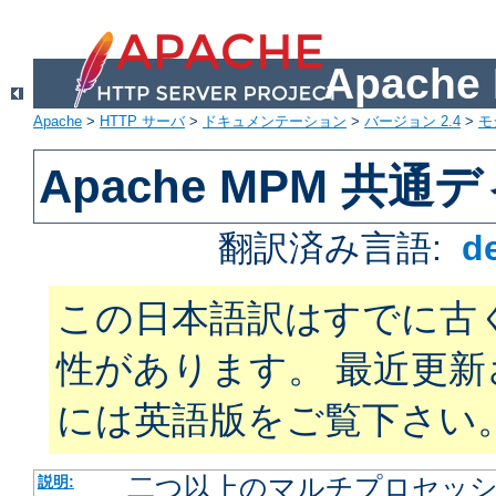
Apach
Apache
>
HTTP サーバ
>
ドキュメンテーション
>
バージョン 2.4
>
モ
Apache MPM 共
翻訳済み言語:
d
この日本語訳はすでに古
性があります。 最近更
には英語版をご覧下さい
二つ以上のマルチプロセッシン
説明: