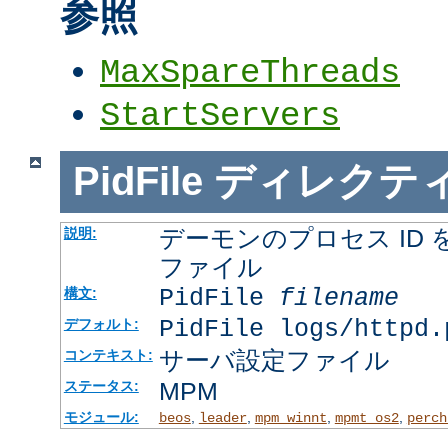
参照
MaxSpareThreads
StartServers
PidFile
ディレクテ
デーモンのプロセス ID
説明:
ファイル
PidFile
filename
構文:
PidFile logs/httpd.
デフォルト:
サーバ設定ファイル
コンテキスト:
MPM
ステータス:
モジュール:
,
,
,
,
beos
leader
mpm_winnt
mpmt_os2
perch