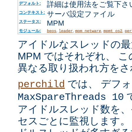
詳細は使用法をご覧下さ
デフォルト:
サーバ設定ファイル
コンテキスト:
MPM
ステータス:
モジュール:
,
,
,
,
beos
leader
mpm_netware
mpmt_os2
per
アイドルなスレッドの最
MPM ではそれぞれ、 
異なる取り扱われ方をさ
では、 デフ
perchild
で
MaxSpareThreads 10
アイドルスレッド数を、
セスごとに監視します。