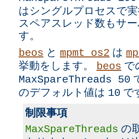
はシングルプロセスで実
スペアスレッド数もサー
す。
と
は
beos
mpmt_os2
mp
挙動をします。
で
beos
MaxSpareThreads 50
のデフォルト値は
で
10
制限事項
の
MaxSpareThreads