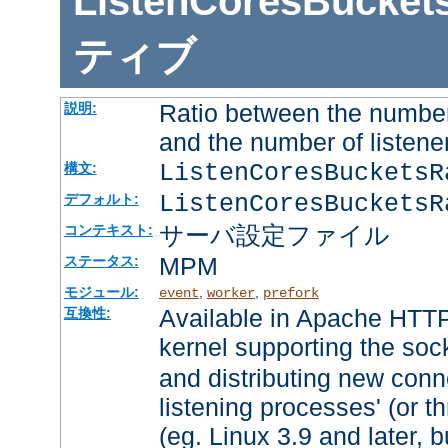
ListenCoresBucket
ティブ
Ratio between the number
説明:
and the number of listene
ListenCoresBuckets
構文:
ListenCoresBucketsR
デフォルト:
サーバ設定ファイル
コンテキスト:
MPM
ステータス:
モジュール:
,
,
event
worker
prefork
Available in Apache HTTP
互換性:
kernel supporting the soc
and distributing new conn
listening processes' (or th
(eg. Linux 3.9 and later, b