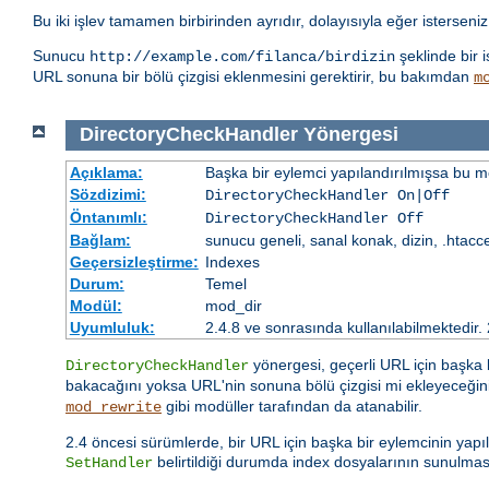
Bu iki işlev tamamen birbirinden ayrıdır, dolayısıyla eğer isterseniz 
Sunucu
şeklinde bir 
http://example.com/filanca/birdizin
URL sonuna bir bölü çizgisi eklenmesini gerektirir, bu bakımdan
m
DirectoryCheckHandler
Yönergesi
Açıklama:
Başka bir eylemci yapılandırılmışsa bu mo
Sözdizimi:
DirectoryCheckHandler On|Off
Öntanımlı:
DirectoryCheckHandler Off
Bağlam:
sunucu geneli, sanal konak, dizin, .htacc
Geçersizleştirme:
Indexes
Durum:
Temel
Modül:
mod_dir
Uyumluluk:
2.4.8 ve sonrasında kullanılabilmektedir.
yönergesi, geçerli URL için başka
DirectoryCheckHandler
bakacağını yoksa URL'nin sonuna bölü çizgisi mi ekleyeceğini 
gibi modüller tarafından da atanabilir.
mod_rewrite
2.4 öncesi sürümlerde, bir URL için başka bir eylemcinin yap
belirtildiği durumda index dosyalarının sunulma
SetHandler