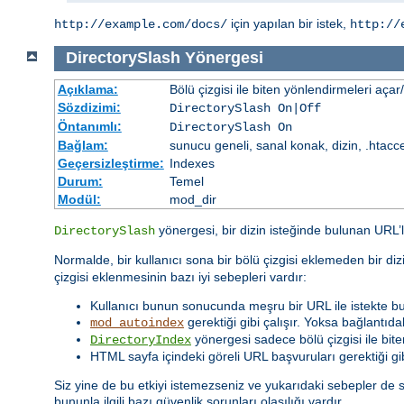
için yapılan bir istek,
http://example.com/docs/
http://
DirectorySlash
Yönergesi
Açıklama:
Bölü çizgisi ile biten yönlendirmeleri açar
Sözdizimi:
DirectorySlash On|Off
Öntanımlı:
DirectorySlash On
Bağlam:
sunucu geneli, sanal konak, dizin, .htacc
Geçersizleştirme:
Indexes
Durum:
Temel
Modül:
mod_dir
yönergesi, bir dizin isteğinde bulunan URL
DirectorySlash
Normalde, bir kullanıcı sona bir bölü çizgisi eklemeden bir diz
çizgisi eklenmesinin bazı iyi sebepleri vardır:
Kullanıcı bunun sonucunda meşru bir URL ile istekte b
gerektiği gibi çalışır. Yoksa bağlantıd
mod_autoindex
yönergesi sadece bölü çizgisi ile biten 
DirectoryIndex
HTML sayfa içindeki göreli URL başvuruları gerektiği gib
Siz yine de bu etkiyi istemezseniz ve yukarıdaki sebepler de s
bununla ilgili bazı güvenlik sorunları olasılığı vardır.