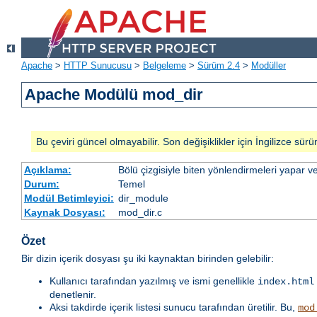
Apache
>
HTTP Sunucusu
>
Belgeleme
>
Sürüm 2.4
>
Modüller
Apache Modülü mod_dir
Bu çeviri güncel olmayabilir. Son değişiklikler için İngilizce sürü
Açıklama:
Bölü çizgisiyle biten yönlendirmeleri yapar ve
Durum:
Temel
Modül Betimleyici:
dir_module
Kaynak Dosyası:
mod_dir.c
Özet
Bir dizin içerik dosyası şu iki kaynaktan birinden gelebilir:
Kullanıcı tarafından yazılmış ve ismi genellikle
index.html
denetlenir.
Aksi takdirde içerik listesi sunucu tarafından üretilir. Bu,
mod