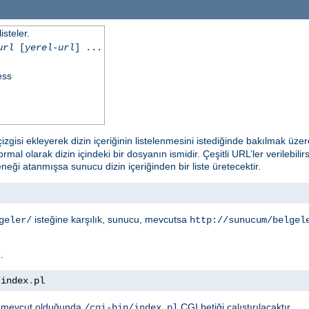
isteler.
url
[
yerel-url
] ...
ess
izgisi ekleyerek dizin içeriğinin listelenmesini istediğinde bakılmak üzer
rmal olarak dizin içindeki bir dosyanın ismidir. Çeşitli URL’ler verilebil
eği atanmışsa sunucu dizin içeriğinden bir liste üretecektir.
isteğine karşılık, sunucu, mevcutsa
geler/
http://sunucum/belgel
.
.
/
index
.
pl
mevcut olduğunda
CGI betiği çalıştırılacaktır.
/cgi-bin/index.pl