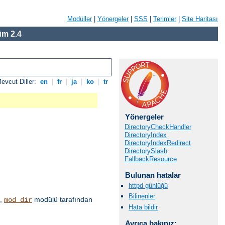
Modüller
|
Yönergeler
|
SSS
|
Terimler
|
Site Haritası
m 2.4
evcut Diller:
en
|
fr
|
ja
|
ko
|
tr
Yönergeler
DirectoryCheckHandler
DirectoryIndex
DirectoryIndexRedirect
DirectorySlash
FallbackResource
Bulunan hatalar
httpd günlüğü
Bilinenler
u,
modülü tarafından
mod_dir
Hata bildir
Ayrıca bakınız: