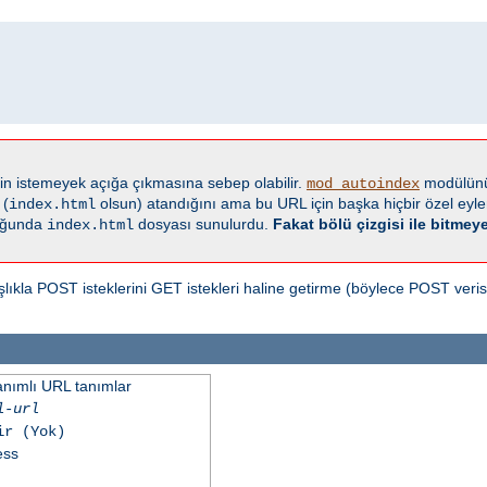
ginin istemeyek açığa çıkmasına sebep olabilir.
modülünü
mod_autoindex
 (
olsun) atandığını ama bu URL için başka hiçbir özel eyl
index.html
duğunda
dosyası sunulurdu.
Fakat bölü çizgisi ile bitmeye
index.html
ıkla POST isteklerini GET istekleri haline getirme (böylece POST verisi 
tanımlı URL tanımlar
l-url
ir (Yok)
ess