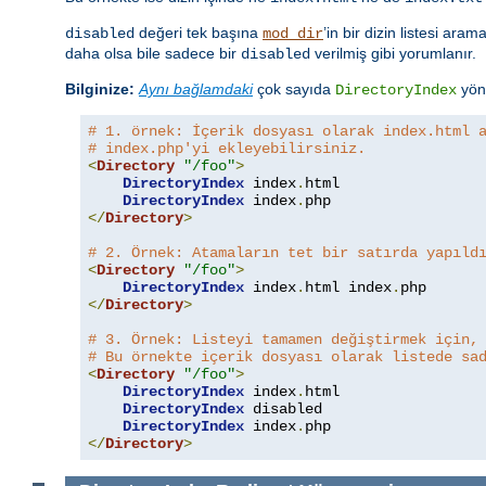
değeri tek başına
’in bir dizin listesi aram
disabled
mod_dir
daha olsa bile sadece bir
verilmiş gibi yorumlanır.
disabled
Bilginize:
Aynı bağlamdaki
çok sayıda
yöne
DirectoryIndex
# 1. örnek: İçerik dosyası olarak index.html 
# index.php'yi ekleyebilirsiniz.
<
Directory
"/foo"
>
DirectoryIndex
 index
.
html

DirectoryIndex
 index
.
</
Directory
>
# 2. Örnek: Atamaların tet bir satırda yapıld
<
Directory
"/foo"
>
DirectoryIndex
 index
.
html index
.
</
Directory
>
# 3. Örnek: Listeyi tamamen değiştirmek için,
# Bu örnekte içerik dosyası olarak listede sa
<
Directory
"/foo"
>
DirectoryIndex
 index
.
html

DirectoryIndex
 disabled

DirectoryIndex
 index
.
</
Directory
>