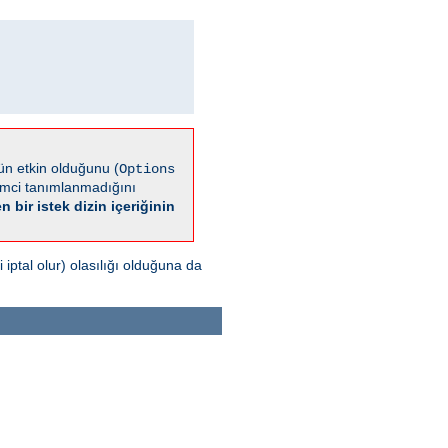
n etkin olduğunu (
Options
emci tanımlanmadığını
n bir istek dizin içeriğinin
iptal olur) olasılığı olduğuna da