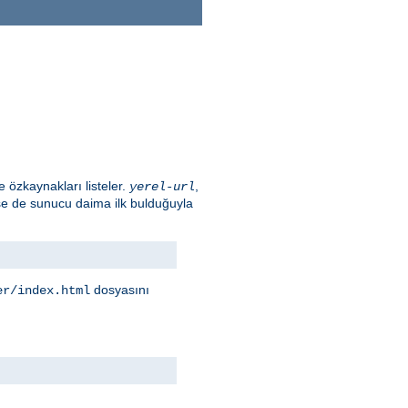
e özkaynakları listeler.
,
yerel-url
irse de sunucu daima ilk bulduğuyla
dosyasını
er/index.html