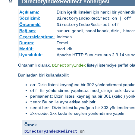
DirectoryIndexRedirect
Yönergesi
Açıklama:
Dizin içerik listeleri için harici bir yönlend
Sözdizimi:
DirectoryIndexRedirect on | off 
Öntanımlı:
DirectoryIndexRedirect off
Bağlam:
sunucu geneli, sanal konak, dizin, .htacc
Geçersizleştirme:
Indexes
Durum:
Temel
Modül:
mod_dir
Uyumluluk:
Apache HTTP Sunucusunun 2.3.14 ve sonr
Öntanımlı olarak,
listeyi istemciye şeffaf o
DirectoryIndex
Bunlardan biri kullanılabilir:
: Dizin listesi kaynağına bir 302 yönlendirmesi yapılır
on
: Bir yönlendirme yapılmaz. mod_dir için eski davra
off
: Dizin listesi kaynağına bir 301 (kalıcı) yönl
permanent
: Bu
ile aynı etkiye sahiptir.
temp
on
: Dizin listesi kaynağına bir 303 yönlendirmesi 
seeother
3xx-code
: 3xx kodu ile seçilen yönlendirme yapılır.
Örnek
DirectoryIndexRedirect
 on