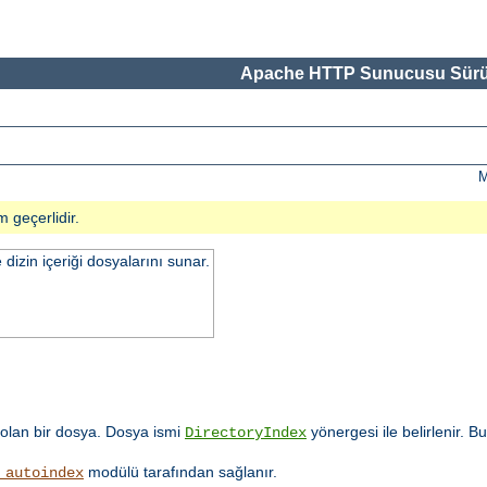
Apache HTTP Sunucusu Sürü
M
m geçerlidir.
 dizin içeriği dosyalarını sunar.
olan bir dosya. Dosya ismi
yönergesi ile belirlenir. B
DirectoryIndex
modülü tarafından sağlanır.
_autoindex