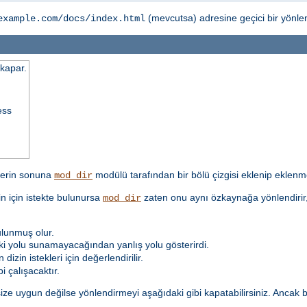
(mevcutsa) adresine geçici bir yönl
example.com/docs/index.html
/kapar.
ess
’lerin sonuna
modülü tarafından bir bölü çizgisi eklenip eklenme
mod_dir
in için istekte bulunursa
zaten onu aynı özkaynağa yönlendirir, 
mod_dir
ulunmuş olur.
aki yolu sunamayacağından yanlış yolu gösterirdi.
dizin istekleri için değerlendirilir.
i çalışacaktır.
ize uygun değilse yönlendirmeyi aşağıdaki gibi kapatabilirsiniz. Ancak 