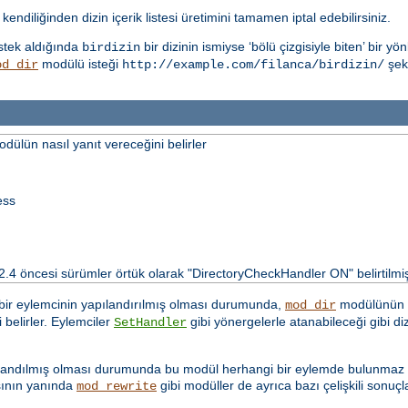
kendiliğinden dizin içerik listesi üretimini tamamen iptal edebilirsiniz.
istek aldığında
bir dizinin ismiyse ‘bölü çizgisiyle biten’ bir 
birdizin
modülü isteği
şekl
od_dir
http://example.com/filanca/birdizin/
dülün nasıl yanıt vereceğini belirler
ess
 2.4 öncesi sürümler örtük olarak "DirectoryCheckHandler ON" belirtilmiş
 bir eylemcinin yapılandırılmış olması durumunda,
modülünün in
mod_dir
belirler. Eylemciler
gibi yönergelerle atanabileceği gibi diz
SetHandler
ılandılmış olması durumunda bu modül herhangi bir eylemde bulunmaz ve
sının yanında
gibi modüller de ayrıca bazı çelişkili sonuçla
mod_rewrite