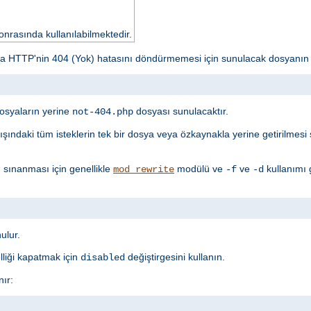
nrasında kullanılabilmektedir.
da HTTP'nin 404 (Yok) hatasını döndürmemesi için sunulacak dosyanın 
osyaların yerine
dosyası sunulacaktır.
not-404.php
 dışındaki tüm isteklerin tek bir dosya veya özkaynakla yerine getirilmes
n sınanması için genellikle
modülü ve
ve
kullanımı 
mod_rewrite
-f
-d
ulur.
lliği kapatmak için
değiştirgesini kullanın.
disabled
ır: