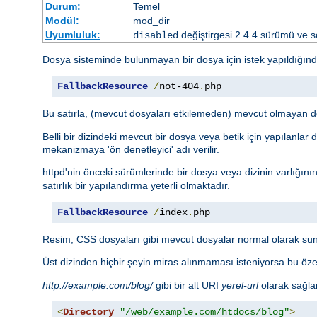
Durum:
Temel
Modül:
mod_dir
Uyumluluk:
değiştirgesi 2.4.4 sürümü ve so
disabled
Dosya sisteminde bulunmayan bir dosya için istek yapıldığın
FallbackResource
/
not-404
.
php
Bu satırla, (mevcut dosyaları etkilemeden) mevcut olmayan d
Belli bir dizindeki mevcut bir dosya veya betik için yapılanlar
mekanizmaya 'ön denetleyici' adı verilir.
httpd'nin önceki sürümlerinde bir dosya veya dizinin varlığını
satırlık bir yapılandırma yeterli olmaktadır.
FallbackResource
/
index
.
php
Resim, CSS dosyaları gibi mevcut dosyalar normal olarak sun
Üst dizinden hiçbir şeyin miras alınmaması isteniyorsa bu öze
http://example.com/blog/
gibi bir alt URI
yerel-url
olarak sağlan
<
Directory
"/web/example.com/htdocs/blog"
>