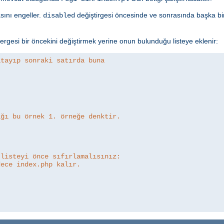
asını engeller.
değiştirgesi öncesinde ve sonrasında başka bir
disabled
rgesi bir öncekini değiştirmek yerine onun bulunduğu listeye eklenir:
atayıp sonraki satırda buna
ığı bu örnek 1. örneğe denktir.
 listeyi önce sıfırlamalısınız:
dece index.php kalır.