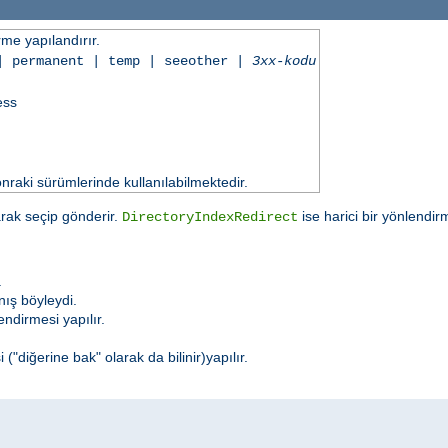
irme yapılandırır.
| permanent | temp | seeother |
3xx-kodu
ess
aki sürümlerinde kullanılabilmektedir.
larak seçip gönderir.
ise harici bir yönlendi
DirectoryIndexRedirect
.
nış böyleydi.
endirmesi yapılır.
("diğerine bak" olarak da bilinir)yapılır.