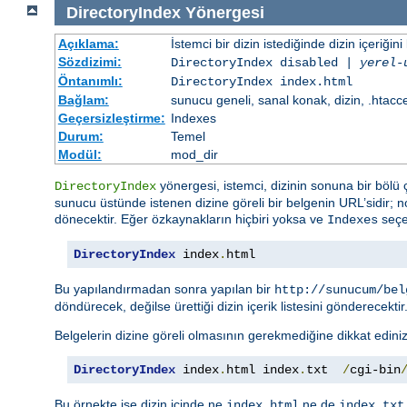
DirectoryIndex
Yönergesi
Açıklama:
İstemci bir dizin istediğinde dizin içeriğini l
Sözdizimi:
DirectoryIndex disabled |
yerel-
Öntanımlı:
DirectoryIndex index.html
Bağlam:
sunucu geneli, sanal konak, dizin, .htacc
Geçersizleştirme:
Indexes
Durum:
Temel
Modül:
mod_dir
yönergesi, istemci, dizinin sonuna bir bölü ç
DirectoryIndex
sunucu üstünde istenen dizine göreli bir belgenin URL’sidir; no
dönecektir. Eğer özkaynakların hiçbiri yoksa ve
seçen
Indexes
DirectoryIndex
 index
.
html
Bu yapılandırmadan sonra yapılan bir
http://sunucum/bel
döndürecek, değilse ürettiği dizin içerik listesini gönderecektir
Belgelerin dizine göreli olmasının gerekmediğine dikkat ediniz
DirectoryIndex
 index
.
html index
.
txt  
/
cgi-bin
Bu örnekte ise dizin içinde ne
ne de
index.html
index.txt