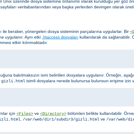
in Unix üzerinde dosya sistemine öntanımlı olarak kurulduğu yer göz ö
te sayfaları veritabanlarından veya başka yerlerden devingen olarak üretil
rı ile beraber, yönergeleri dosya sisteminin parçalarına uygularlar. Bir
<
ine uygulanır. Aynı etki
.htaccess dosyaları
kullanılarak da sağlanabilir.
lenmesi etkin kılınmaktadır.
uğuna bakılmaksızın ismi belirtilen dosyalara uygulanır. Örneğin, aşağ
e
isimli dosyalara nerede bulunursa bulunsun erişime izin 
gizli.html
ımlar için
ve
bölümleri birlikte kullanılabilir. Ör
<Files>
<Directory>
,
ve
izli.html
/var/web/dir1/subdir3/gizli.html
/var/web/di