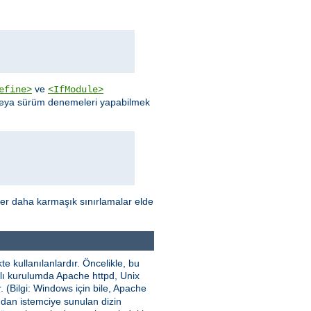
ve
efine>
<IfModule>
 veya sürüm denemeleri yapabilmek
ler daha karmaşık sınırlamalar elde
e kullanılanlardır. Öncelikle, bu
nımlı kurulumda Apache httpd, Unix
. (Bilgi: Windows için bile, Apache
ından istemciye sunulan dizin