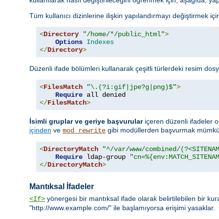
Tüm kullanıcı dizinlerine ilişkin yapılandırmayı değiştirmek için 
<
Directory
"/home/*/public_html"
>
Options
Indexes
</
Directory
>
Düzenli ifade bölümleri kullanarak çeşitli türlerdeki resim dosy
<
FilesMatch
"\.(?i:gif|jpe?g|png)$"
>
Require
</
FilesMatch
>
İsimli gruplar ve geriye başvurular
içeren düzenli ifadeler o
içinden
ve
gibi modüllerden başvurmak mümkün
mod_rewrite
<
DirectoryMatch
"^/var/www/combined/(?<SITENA
Require
 ldap-group 
"cn=%{env:MATCH_SITENA
</
DirectoryMatch
>
Mantıksal İfadeler
yönergesi bir mantıksal ifade olarak belirtilebilen bir ku
<If>
"http://www.example.com/" ile başlamıyorsa erişimi yasaklar.