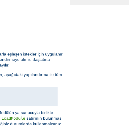
arla eşleşen istekler için uygulanır.
lendirmeye alınır. Başlatma
yılır.
n, aşağıdaki yapılandırma ile tüm
Modülün ya sunucuyla birlikte
r
satırının bulunması
LoadModule
ğiniz durumlarda kullanmalısınız.