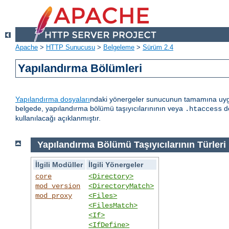
Apache
>
HTTP Sunucusu
>
Belgeleme
>
Sürüm 2.4
Yapılandırma Bölümleri
Yapılandırma dosyaları
ndaki yönergeler sunucunun tamamına uygula
belgede, yapılandırma bölümü taşıyıcılarınının veya
do
.htaccess
kullanılacağı açıklanmıştır.
Yapılandırma Bölümü Taşıyıcılarının Türleri
İlgili Modüller
İlgili Yönergeler
core
<Directory>
mod_version
<DirectoryMatch>
mod_proxy
<Files>
<FilesMatch>
<If>
<IfDefine>