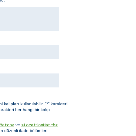
kalıpları kullanılabilir. "*" karakteri
karakteri her hangi bir kalıp
ve
Match>
<LocationMatch>
ın düzenli ifade bölümleri