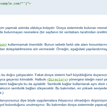
example.com/*')"
>
da seçim yapmak aslında oldukça kolaydır. Dosya sisteminde bulunan nesn
nde bulunmayan nesnelere (bir sayfanın bir veritabanı tarafından üretil
kullanmamak önemlidir. Bunun sebebi farklı site alanı konumlarını
ion>
dan dolaşılabilmesine izin vermesidir. Örneğin, aşağıdaki yapılandırmayı
sa bu doğru çalışacaktır. Fakat dosya sistemi harf büyüklüğüne duyarsız
ca geçersiz kılınabilir. Halbuki
yönergesi isteğin nasıl y
<Directory>
mi bağlarıyla bu da aşılabilir. Sembolik bağlar kullanılarak aynı dizin 
aksızın sembolik bağları izleyecektir. Bu bakımdan, en yüksek seviyede
r.)
llanıyorsunuz diye böyle uygulamalara ihtiyacınız olmadığını düşünüyor ol
 yol bulunduğunu unutmayınız. Bu bakımdan dosya sisteminde yapacağ