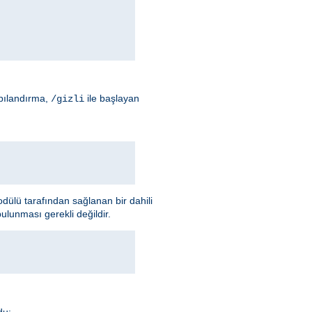
apılandırma,
ile başlayan
/gizli
ülü tarafından sağlanan bir dahili
ulunması gerekli değildir.
du: