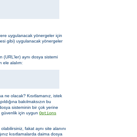
elere uygulanacak yönergeler için
mesi gibi) uygulanacak yönergeler
n (URL’ler) aynı dosya sistemi
 ele alalım:
sa ne olacak? Kısıtlamanız, istek
apıldığına bakılmaksızın bu
dosya sisteminin bir çok yerine
 güvenlik için uygun
Options
abilirsiniz, fakat aynı site alanını
ınız kısıtlamalarda daima dosya