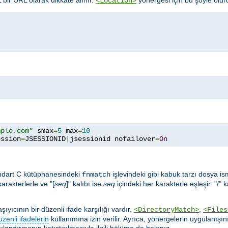
<Location>
mple.com"
 smax
=
5
 max
=
10
ession
=
JSESSIONID
|
jsessionid nofailover
=
On
ndart C kütüphanesindeki
işlevindeki gibi kabuk tarzı dosya ismi 
fnmatch
karakterlerle ve "[
seq
]" kalıbı ise
seq
içindeki her karakterle eşleşir. "/" 
yıcının bir düzenli ifade karşılığı vardır.
,
<DirectoryMatch>
<Files
üzenli ifadelerin
kullanımına izin verilir. Ayrıca, yönergelerin uygulanışın
ılandırmanın katıştırılmasıyla ilgili bölüme de bakınız.