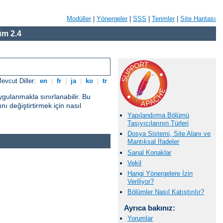
Modüller
|
Yönergeler
|
SSS
|
Terimler
|
Site Haritası
m 2.4
evcut Diller:
en
|
fr
|
ja
|
ko
|
tr
gulanmakla sınırlanabilir. Bu
ı değiştirtirmek için nasıl
Yapılandırma Bölümü
Taşıyıcılarının Türleri
Dosya Sistemi, Site Alanı ve
Mantıksal İfadeler
Sanal Konaklar
Vekil
Hangi Yönergelere İzin
Veriliyor?
Bölümler Nasıl Katıştırılır?
Ayrıca bakınız:
Yorumlar