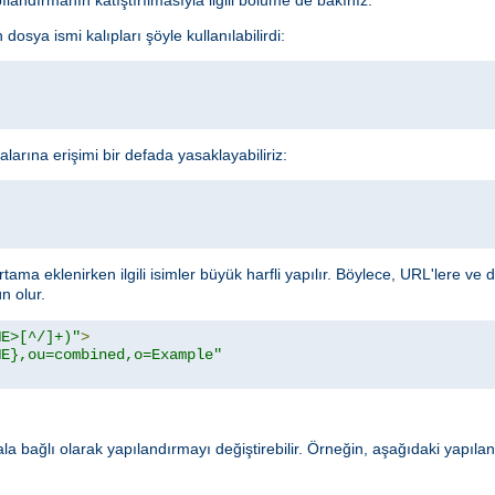
dosya ismi kalıpları şöyle kullanılabilirdi:
alarına erişimi bir defada yasaklayabiliriz:
rtama eklenirken ilgili isimler büyük harfli yapılır. Böylece, URL'lere ve
 olur.
ME>[^/]+)"
>
ME},ou=combined,o=Example"
rala bağlı olarak yapılandırmayı değiştirebilir. Örneğin, aşağıdaki yapıl