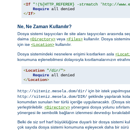
<
If
"!(%{HTTP_REFERER} -strmatch 'http://www.
Require
</
If
>
Ne, Ne Zaman Kullanılır?
Dosya sistemi taşıyıcıları ile site alanı taşıyıcıları arasın
daima
veya
kullanılır. Dosya sistemi
<Directory>
<Files>
için ise
kullanılır.
<Location>
Dosya sistemindeki nesnelere erişimi kısıtlarken asla
<Locat
konumuna eşlenebilmesi dolayısıyla kısıtlamalarınızın etrafın
<
Location
"/dir/"
>
Require
</
Location
>
için bir istek yapılmış
http://siteniz.mesela.dom/dir/
şeklinde yapılarak kolay
http://siteniz.mesela.dom/DIR/
konumdan sunulan her türlü içeriğe uygulanacaktı. (Dosya siste
yerleştirilebilir.
yönergesi dosya yolunu sıfırlam
<Directory>
yönergesi ile sembolik bağların izlenmesi devredışı bırakılabili
Belki de siz sırf harf büyüklüğüne duyarlı bir dosya sistemi ku
çok sayıda dosya sistemi konumuna eşleyecek daha bir sürü