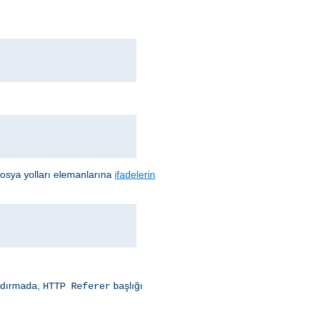
 dosya yolları elemanlarına
ifadelerin
andırmada,
başlığı
HTTP Referer