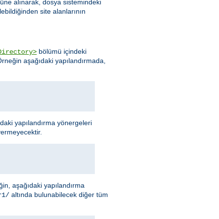
nüne alınarak, dosya sistemindeki
ebildiğinden site alanlarının
bölümü içindeki
Directory>
 Örneğin aşağıdaki yapılandırmada,
ıdaki yapılandırma yönergeleri
vermeyecektir.
neğin, aşağıdaki yapılandırma
altında bulunabilecek diğer tüm
r1/