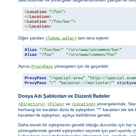
<
Location
"/foo"
>
</
Location
>
<
Location
"/foo/bar"
>
</
Location
>
Diğer yandan
tam tersi eşlenir:
<Takma adlar>
Alias
"/foo/bar"
"/srv/www/uncommon/bar"
Alias
"/foo"
"/srv/www/common/foo"
Aynısı
yönergeleri için de geçerlidir:
ProxyPass
ProxyPass
"/special-area"
"http://special.exa
ProxyPass
"/"
"balancer://mycluster/"
 stickys
Dosya Adı Şablonları ve Düzenli İfadeler
,
ve
yönergelerinde, Sta
<Directory>
<Files>
<Location>
herhangi bir karakter dizisi ile eşleşirken "?" karakteri tek tek 
karakteri ile eşleşmez; açıkça belirtilmesi gerekir.
Daha esnek bir eşleşmenin gerekli olduğu durumlar için her taşı
yönergelerinde gerekli eşleşmeleri seçmek için perl uyumlu
d
kullanılarak nasıl değiştirileceğini öğrenmek için, aşağıda, yap