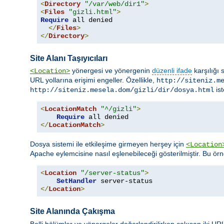
<
Directory
"/var/web/dir1"
>
<
Files
"gizli.html"
>
Require
 all denied

</
Files
>
</
Directory
>
Site Alanı Taşıyıcıları
yönergesi ve yönergenin
düzenli ifade
karşılığı 
<Location>
URL yollarına erişimi engeller. Özellikle,
http://siteniz.m
ist
http://siteniz.mesela.dom/gizli/dir/dosya.html
<
LocationMatch
"^/gizli"
>
Require
</
LocationMatch
>
Dosya sistemi ile etkileşime girmeyen herşey için
<Location
Apache eylemcisine nasıl eşlenebileceği gösterilmiştir. Bu ör
<
Location
"/server-status"
>
SetHandler
</
Location
>
Site Alanında Çakışma
Belli bölümler ve yönergeler değerlendirilirken çakışan iki URL