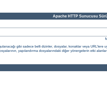
Apache HTTP Sunucusu Sürü
M
nacağı gibi sadece belli dizinler, dosyalar, konaklar veya URL’lere uy
syalarının, yapılandırma dosyalarındaki diğer yönergelerin etki alanların