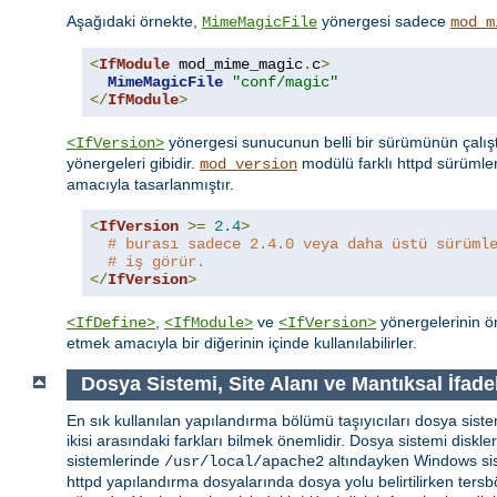
Aşağıdaki örnekte,
yönergesi sadece
MimeMagicFile
mod_m
<
IfModule
 mod_mime_magic
.
c
>
MimeMagicFile
"conf/magic"
</
IfModule
>
yönergesi sunucunun belli bir sürümünün çalışt
<IfVersion>
yönergeleri gibidir.
modülü farklı httpd sürümle
mod_version
amacıyla tasarlanmıştır.
<
IfVersion
>=
2.4
>
# burası sadece 2.4.0 veya daha üstü sürüml
# iş görür.
</
IfVersion
>
,
ve
yönergelerinin ön
<IfDefine>
<IfModule>
<IfVersion>
etmek amacıyla bir diğerinin içinde kullanılabilirler.
Dosya Sistemi, Site Alanı ve Mantıksal İfade
En sık kullanılan yapılandırma bölümü taşıyıcıları dosya sistem
ikisi arasındaki farkları bilmek önemlidir. Dosya sistemi diskl
sistemlerinde
altındayken Windows si
/usr/local/apache2
httpd yapılandırma dosyalarında dosya yolu belirtilirken tersbö