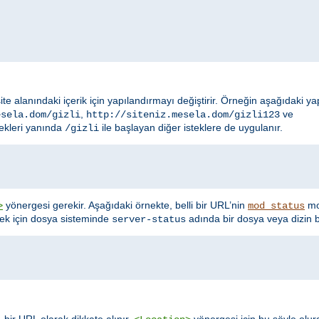
site alanındaki içerik için yapılandırmayı değiştirir. Örneğin aşağıdaki y
,
ve
esela.dom/gizli
http://siteniz.mesela.dom/gizli123
ekleri yanında
ile başlayan diğer isteklere de uygulanır.
/gizli
yönergesi gerekir. Aşağıdaki örnekte, belli bir URL’nin
mod
>
mod_status
nek için dosya sisteminde
adında bir dosya veya dizin b
server-status
 bir URL olarak dikkate alınır.
yönergesi için bu şöyle olur