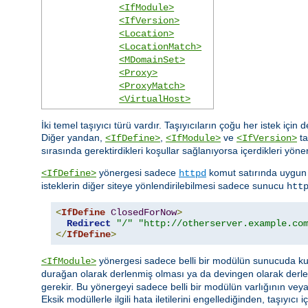
<IfModule>
<IfVersion>
<Location>
<LocationMatch>
<MDomainSet>
<Proxy>
<ProxyMatch>
<VirtualHost>
İki temel taşıyıcı türü vardır. Taşıyıcıların çoğu her istek için
Diğer yandan,
,
ve
ta
<IfDefine>
<IfModule>
<IfVersion>
sırasında gerektirdikleri koşullar sağlanıyorsa içerdikleri yöner
yönergesi sadece
komut satırında uygun 
<IfDefine>
httpd
isteklerin diğer siteye yönlendirilebilmesi sadece sunucu
htt
<
IfDefine
ClosedForNow
>
Redirect
"/"
"http://otherserver.example.co
</
IfDefine
>
yönergesi sadece belli bir modülün sunucuda kull
<IfModule>
durağan olarak derlenmiş olması ya da devingen olarak derl
gerekir. Bu yönergeyi sadece belli bir modülün varlığının ve
Eksik modüllerle ilgili hata iletilerini engellediğinden, taşıyı