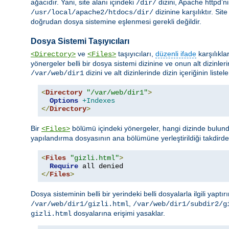
ağacıdır. Yani, site alanı içindeki
dizini, Apache httpd’n
/dir/
dizinine karşılıktır. Si
/usr/local/apache2/htdocs/dir/
doğrudan dosya sistemine eşlenmesi gerekli değildir.
Dosya Sistemi Taşıyıcıları
ve
taşıyıcıları,
düzenli ifade
karşılıkla
<Directory>
<Files>
yönergeler belli bir dosya sistemi dizinine ve onun alt dizinler
dizini ve alt dizinlerinde dizin içeriğinin liste
/var/web/dir1
<
Directory
"/var/web/dir1"
>
Options
+Indexes
</
Directory
>
Bir
bölümü içindeki yönergeler, hangi dizinde bulund
<Files>
yapılandırma dosyasının ana bölümüne yerleştirildiği takdird
<
Files
"gizli.html"
>
Require
</
Files
>
Dosya sisteminin belli bir yerindeki belli dosyalarla ilgili yaptır
,
/var/web/dir1/gizli.html
/var/web/dir1/subdir2/g
dosyalarına erişimi yasaklar.
gizli.html