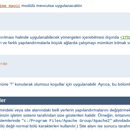
modülü mevcutsa uygulanacaktır.
ime_magic
ırılması halinde uygulanabilecek yönergeleri içerebilmesi dışında
<IfD
ri ve farklı yapılandırmalarla büyük ağlarda çalışmayı mümkün kılmak
erde
üne "!" konularak olumsuz koşullar için uygulanabilir. Ayrıca, bu bölüm
ler
indeki veya site alanındaki belli yerlerin yapılandırmalarını değiştirmekt
erinizin işletim sistemi tarafından size gösterilen halidir. Örneğin, önta
stemlerinde
altındadır
"c:/Program Files/Apache Group/Apache2"
lü değil normal bölü karakterleri kullanılır.) Site alanı ise sunucu taraf