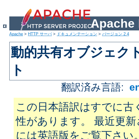
Apach
Apache
>
HTTP サーバ
>
ドキュメンテーション
>
バージョン 2.4
動的共有オブジェクト 
ト
翻訳済み言語:
e
この日本語訳はすでに古
性があります。 最近更
には英語版をご覧下さい