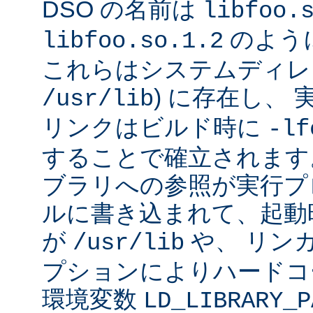
DSO の名前は
libfoo.
のよう
libfoo.so.1.2
これらはシステムディレク
) に存在し、
/usr/lib
リンクはビルド時に
-lf
することで確立されます
ブラリへの参照が実行プ
ルに書き込まれて、起動時に
が
や、 リン
/usr/lib
プションによりハードコ
環境変数
LD_LIBRARY_P