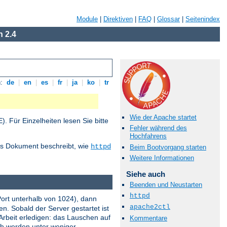
Module
|
Direktiven
|
FAQ
|
Glossar
|
Seitenindex
 2.4
n:
de
|
en
|
es
|
fr
|
ja
|
ko
|
tr
Wie der Apache startet
 Für Einzelheiten lesen Sie bitte
Fehler während des
Hochfahrens
ses Dokument beschreibt, wie
httpd
Beim Bootvorgang starten
Weitere Informationen
Siehe auch
Beenden und Neustarten
httpd
Port unterhalb von 1024), dann
apache2ctl
n. Sobald der Server gestartet ist
Arbeit erledigen: das Lauschen auf
Kommentare
och werden unter weniger