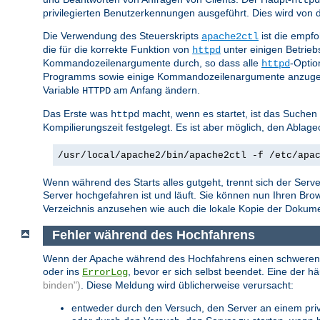
privilegierten Benutzerkennungen ausgeführt. Dies wird vo
Die Verwendung des Steuerskripts
ist die empf
apache2ctl
die für die korrekte Funktion von
unter einigen Betrie
httpd
Kommandozeilenargumente durch, so dass alle
-Optio
httpd
Programms sowie einige Kommandozeilenargumente anzuge
Variable
am Anfang ändern.
HTTPD
Das Erste was
macht, wenn es startet, ist das Suchen
httpd
Kompilierungszeit festgelegt. Es ist aber möglich, den Abla
/usr/local/apache2/bin/apache2ctl -f /etc/apa
Wenn während des Starts alles gutgeht, trennt sich der Serve
Server hochgefahren ist und läuft. Sie können nun Ihren Br
Verzeichnis anzusehen wie auch die lokale Kopie der Dokumenta
Fehler während des Hochfahrens
Wenn der Apache während des Hochfahrens einen schweren Fehl
oder ins
, bevor er sich selbst beendet. Eine der h
ErrorLog
binden")
. Diese Meldung wird üblicherweise verursacht:
entweder durch den Versuch, den Server an einem privi