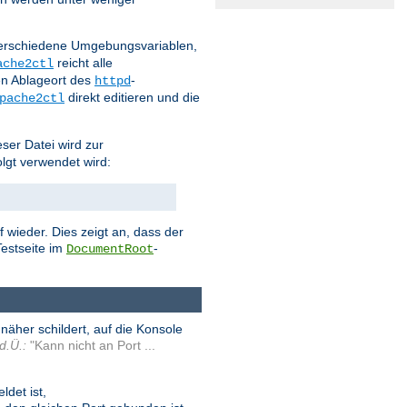
 verschiedene Umgebungsvariablen,
reicht alle
ache2ctl
n Ablageort des
-
httpd
direkt editieren und die
pache2ctl
eser Datei wird zur
olgt verwendet wird:
 wieder. Dies zeigt an, dass der
estseite im
-
DocumentRoot
äher schildert, auf die Konsole
d.Ü.:
"Kann nicht an Port ...
det ist,