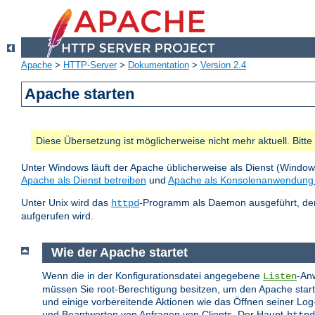
Apache
>
HTTP-Server
>
Dokumentation
>
Version 2.4
Apache starten
Diese Übersetzung ist möglicherweise nicht mehr aktuell. Bitt
Unter Windows läuft der Apache üblicherweise als Dienst (Windo
Apache als Dienst betreiben
und
Apache als Konsolenanwendung 
Unter Unix wird das
-Programm als Daemon ausgeführt, der 
httpd
aufgerufen wird.
Wie der Apache startet
Wenn die in der Konfigurationsdatei angegebene
-Anw
Listen
müssen Sie root-Berechtigung besitzen, um den Apache starten
und einige vorbereitende Aktionen wie das Öffnen seiner Log
und Beantworten von Anfragen von Clients. Der Haupt-
httpd