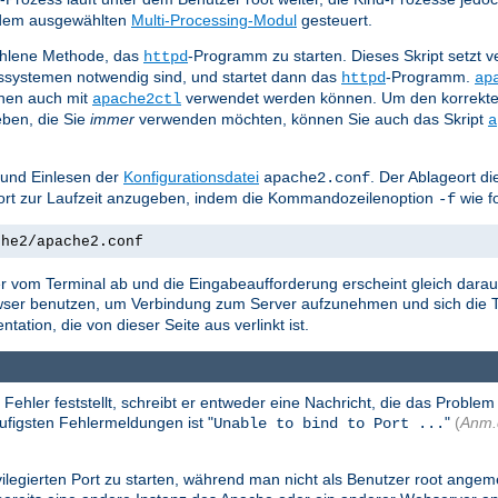
n dem ausgewählten
Multi-Processing-Modul
gesteuert.
ohlene Methode, das
-Programm zu starten. Dieses Skript setzt
httpd
bssystemen notwendig sind, und startet dann das
-Programm.
httpd
ap
nen auch mit
verwendet werden können. Um den korrekte
apache2ctl
ben, die Sie
immer
verwenden möchten, können Sie auch das Skript
a
 und Einlesen der
Konfigurationsdatei
. Der Ablageort di
apache2.conf
geort zur Laufzeit anzugeben, indem die Kommandozeilenoption
wie f
-f
che2/apache2.conf
r vom Terminal ab und die Eingabeaufforderung erscheint gleich darauf
owser benutzen, um Verbindung zum Server aufzunehmen und sich die T
tion, die von dieser Seite aus verlinkt ist.
er feststellt, schreibt er entweder eine Nachricht, die das Problem n
äufigsten Fehlermeldungen ist "
"
(
Anm.
Unable to bind to Port ...
legierten Port zu starten, während man nicht als Benutzer root angemel