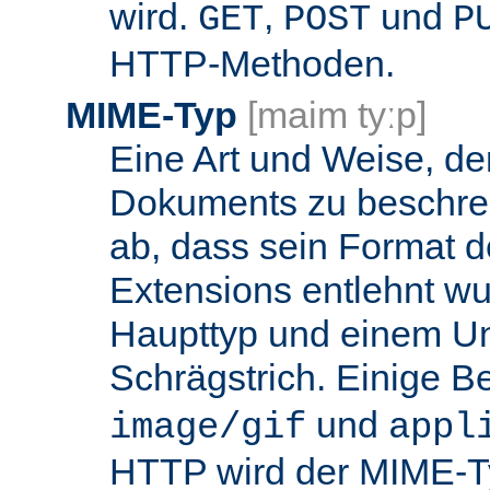
wird.
,
und
GET
POST
P
HTTP-Methoden.
MIME-Typ
[maim tyːp]
Eine Art und Weise, de
Dokuments zu beschrei
ab, dass sein Format d
Extensions entlehnt wu
Haupttyp und einem Unt
Schrägstrich. Einige B
und
image/gif
appl
HTTP wird der MIME-T