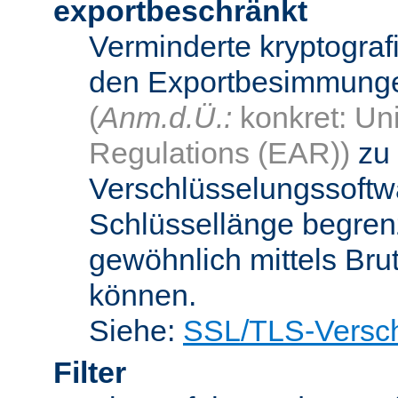
exportbeschränkt
Verminderte kryptograf
den Exportbesimmungen
(
Anm.d.Ü.:
konkret: Uni
Regulations (EAR))
zu 
Verschlüsselungssoftwa
Schlüssellänge begren
gewöhnlich mittels Bru
können.
Siehe:
SSL/TLS-Versch
Filter