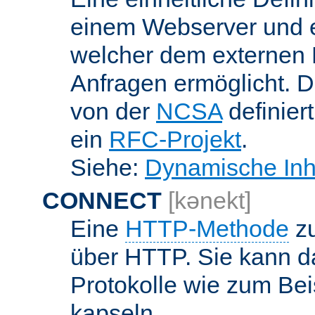
einem Webserver und 
welcher dem externen
Anfragen ermöglicht. Di
von der
NCSA
definier
ein
RFC-Projekt
.
Siehe:
Dynamische Inh
CONNECT
[kənekt]
Eine
HTTP-Methode
zu
über HTTP. Sie kann d
Protokolle wie zum Bei
kapseln.