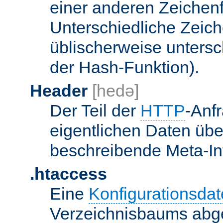
einer anderen Zeichenf
Unterschiedliche Zeic
üblischerweise unters
der Hash-Funktion).
Header
[hedə]
Der Teil der
HTTP
-Anf
eigentlichen Daten über
beschreibende Meta-Inf
.htaccess
Eine
Konfigurationsdat
Verzeichnisbaums abge