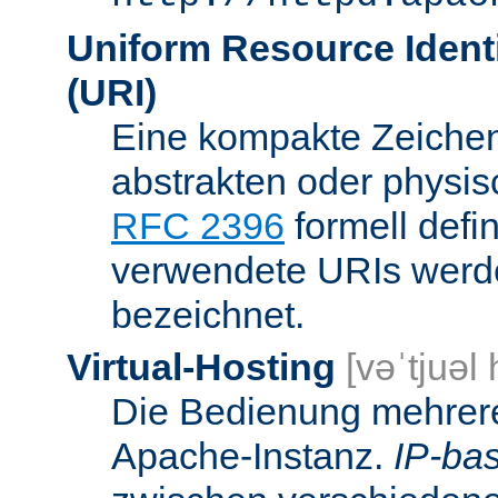
Uniform Resource Identi
(URI)
Eine kompakte Zeichenf
abstrakten oder physis
RFC 2396
formell defi
verwendete URIs werde
bezeichnet.
Virtual-Hosting
[vəˈtjuəl
Die Bedienung mehrere
Apache-Instanz.
IP-bas