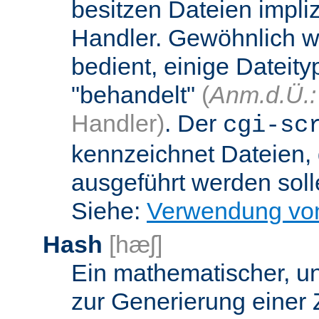
besitzen Dateien impli
Handler. Gewöhnlich w
bedient, einige Dateit
"behandelt"
(
Anm.d.Ü.:
Handler)
. Der
cgi-sc
kennzeichnet Dateien, 
ausgeführt werden soll
Siehe:
Verwendung vo
Hash
[hæʃ]
Ein mathematischer, u
zur Generierung einer 