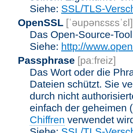
Siehe:
SSL/TLS-Versch
OpenSSL
[ˈəupənɛsɛsˈɛl]
Das Open-Source-Toolk
Siehe:
http://www.open
Passphrase
[paːfreiz]
Das Wort oder die Phra
Dateien schützt. Sie v
durch nicht authorisier
einfach der geheimen (
Chiffren
verwendet wir
Siehe:
SSL/TLS-Versch