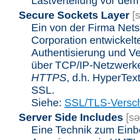
Lastverteilung vor dem
Secure Sockets Layer
[
Ein von der Firma Ne
Corporation entwickelt
Authentisierung und V
über TCP/IP-Netzwerke.
HTTPS
, d.h. HyperTex
SSL.
Siehe:
SSL/TLS-Versch
Server Side Includes
[sə
Eine Technik zum Einb