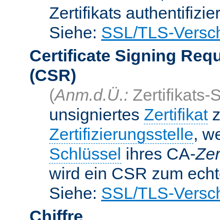
Zertifikats authentifizier
Siehe:
SSL/TLS-Versch
Certificate Signing Req
(CSR)
(
Anm.d.Ü.:
Zertifikats-
unsigniertes
Zertifikat
z
Zertifizierungsstelle
, w
Schlüssel
ihres CA-
Zer
wird ein CSR zum echte
Siehe:
SSL/TLS-Versch
Chiffre