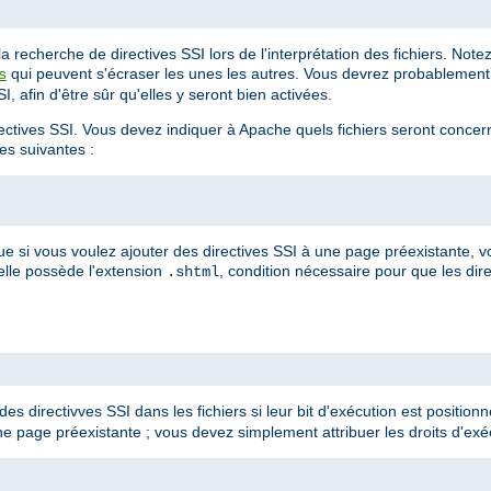
 recherche de directives SSI lors de l'interprétation des fichiers. Not
qui peuvent s'écraser les unes les autres. Vous devrez probablement 
s
, afin d'être sûr qu'elles y seront bien activées.
irectives SSI. Vous devez indiquer à Apache quels fichiers seront conce
ves suivantes :
ue si vous voulez ajouter des directives SSI à une page préexistante,
'elle possède l'extension
, condition nécessaire pour que les dire
.shtml
es directivves SSI dans les fichiers si leur bit d'exécution est positionné
e page préexistante ; vous devez simplement attribuer les droits d'exéc