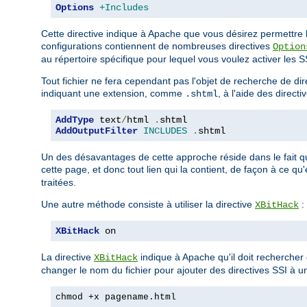
Options
+Includes
Cette directive indique à Apache que vous désirez permettre la
configurations contiennent de nombreuses directives
Option
au répertoire spécifique pour lequel vous voulez activer les SSI
Tout fichier ne fera cependant pas l'objet de recherche de d
indiquant une extension, comme
, à l'aide des directi
.shtml
AddType
 text
/
html 
.
AddOutputFilter
INCLUDES
.
shtml
Un des désavantages de cette approche réside dans le fait q
cette page, et donc tout lien qui la contient, de façon à ce qu
traitées.
Une autre méthode consiste à utiliser la directive
:
XBitHack
XBitHack
 on
La directive
indique à Apache qu'il doit rechercher d
XBitHack
changer le nom du fichier pour ajouter des directives SSI à un
chmod +x pagename.html