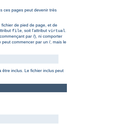
es ces pages peut devenir très
n fichier de pied de page, et de
attribut
, soit l'attribut
.
file
virtual
u (commençant par /), ni comporter
e peut commencer par un /, mais le
être inclus. Le fichier inclus peut