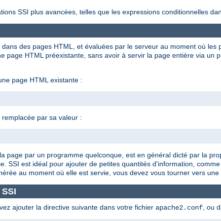
tions SSI plus avancées, telles que les expressions conditionnelles dan
ées dans des pages HTML, et évaluées par le serveur au moment où les p
 page HTML préexistante, sans avoir à servir la page entière via un 
 une page HTML existante :
t remplacée par sa valeur :
 de la page par un programme quelconque, est en général dicté par la pro
e. SSI est idéal pour ajouter de petites quantités d'information, comme
énérée au moment où elle est servie, vous devez vous tourner vers une 
 SSI
vez ajouter la directive suivante dans votre fichier
, ou 
apache2.conf