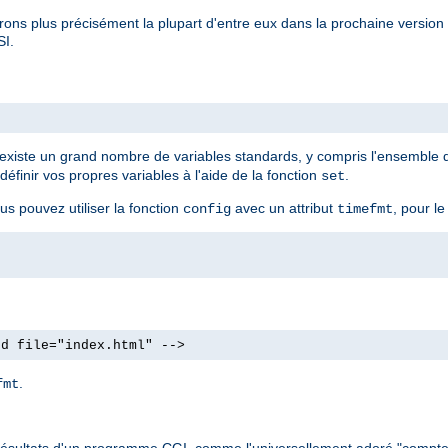
rons plus précisément la plupart d'entre eux dans la prochaine versio
SI.
Il existe un grand nombre de variables standards, y compris l'ensemble
finir vos propres variables à l'aide de la fonction
.
set
us pouvez utiliser la fonction
avec un attribut
, pour le
config
timefmt
od file="index.html" -->
.
fmt
 les résultats d'un programme CGI, comme l'universellement adoré "compte