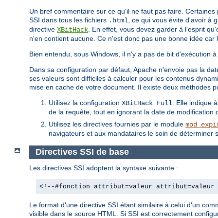
Un bref commentaire sur ce qu'il ne faut pas faire. Certaine
SSI dans tous les fichiers
, ce qui vous évite d'avoir à
.html
directive
. En effet, vous devez garder à l'esprit qu
XBitHack
n'en contient aucune. Ce n'est donc pas une bonne idée car 
Bien entendu, sous Windows, il n'y a pas de bit d'exécution à 
Dans sa configuration par défaut, Apache n'envoie pas la date
ses valeurs sont difficiles à calculer pour les contenus dyn
mise en cache de votre document. Il existe deux méthodes p
Utilisez la configuration
. Elle indique 
XBitHack Full
de la requête, tout en ignorant la date de modification de
Utilisez les directives fournies par le module
mod_expi
navigateurs et aux mandataires le soin de déterminer s
Directives SSI de base
Les directives SSI adoptent la syntaxe suivante :
<!--#fonction attribut=valeur attribut=valeur
Le format d'une directive SSI étant similaire à celui d'un co
visible dans le source HTML. Si SSI est correctement configur