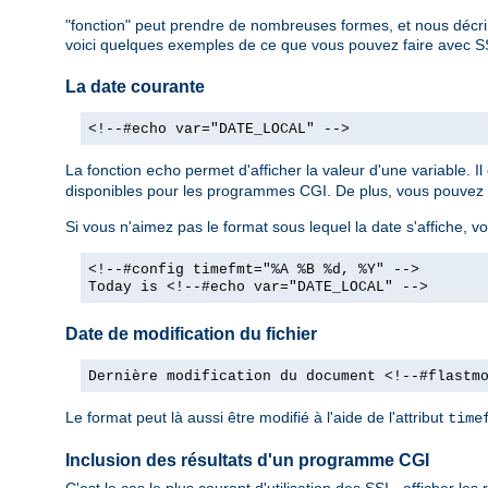
"fonction" peut prendre de nombreuses formes, et nous décri
voici quelques exemples de ce que vous pouvez faire avec S
La date courante
<!--#echo var="DATE_LOCAL" -->
La fonction
permet d'afficher la valeur d'une variable. 
echo
disponibles pour les programmes CGI. De plus, vous pouvez dé
Si vous n'aimez pas le format sous lequel la date s'affiche, vo
<!--#config timefmt="%A %B %d, %Y" -->
Today is <!--#echo var="DATE_LOCAL" -->
Date de modification du fichier
Dernière modification du document <!--#flastm
Le format peut là aussi être modifié à l'aide de l'attribut
time
Inclusion des résultats d'un programme CGI
C'est le cas le plus courant d'utilisation des SSI - afficher