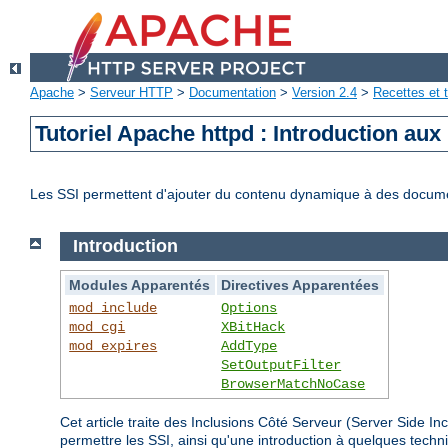
Apache
>
Serveur HTTP
>
Documentation
>
Version 2.4
>
Recettes et t
Tutoriel Apache httpd : Introduction aux
Les SSI permettent d'ajouter du contenu dynamique à des docum
Introduction
Modules Apparentés
Directives Apparentées
mod_include
Options
mod_cgi
XBitHack
mod_expires
AddType
SetOutputFilter
BrowserMatchNoCase
Cet article traite des Inclusions Côté Serveur (Server Side 
permettre les SSI, ainsi qu'une introduction à quelques tec