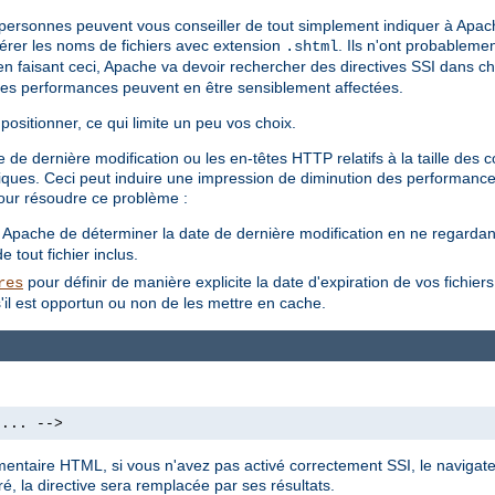
s personnes peuvent vous conseiller de tout simplement indiquer à Apac
 gérer les noms de fichiers avec extension
. Ils n'ont probableme
.shtml
'en faisant ceci, Apache va devoir rechercher des directives SSI dans cha
les performances peuvent en être sensiblement affectées.
positionner, ce qui limite un peu vos choix.
 de dernière modification ou les en-têtes HTTP relatifs à la taille des
amiques. Ceci peut induire une impression de diminution des performance
our résoudre ce problème :
à Apache de déterminer la date de dernière modification en ne regardant 
 tout fichier inclus.
pour définir de manière explicite la date d'expiration de vos fichier
res
'il est opportun ou non de les mettre en cache.
 ... -->
mmentaire HTML, si vous n'avez pas activé correctement SSI, le navigate
é, la directive sera remplacée par ses résultats.