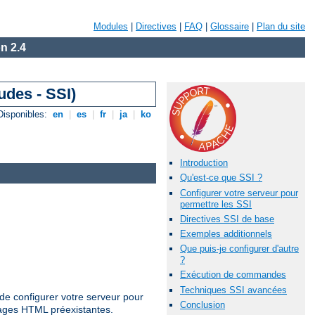
Modules
|
Directives
|
FAQ
|
Glossaire
|
Plan du site
n 2.4
udes - SSI)
Disponibles:
en
|
es
|
fr
|
ja
|
ko
Introduction
Qu'est-ce que SSI ?
Configurer votre serveur pour
permettre les SSI
Directives SSI de base
Exemples additionnels
Que puis-je configurer d'autre
?
Exécution de commandes
Techniques SSI avancées
de configurer votre serveur pour
Conclusion
pages HTML préexistantes.