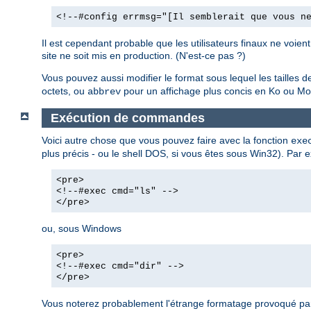
<!--#config errmsg="[Il semblerait que vous n
Il est cependant probable que les utilisateurs finaux ne voie
site ne soit mis en production. (N'est-ce pas ?)
Vous pouvez aussi modifier le format sous lequel les tailles de 
octets, ou
pour un affichage plus concis en Ko ou Mo,
abbrev
Exécution de commandes
Voici autre chose que vous pouvez faire avec la fonction
exe
plus précis - ou le shell DOS, si vous êtes sous Win32). Par e
<pre>
<!--#exec cmd="ls" -->
</pre>
ou, sous Windows
<pre>
<!--#exec cmd="dir" -->
</pre>
Vous noterez probablement l'étrange formatage provoqué par 