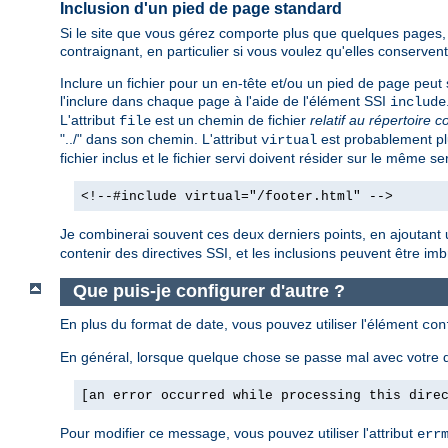
Inclusion d'un pied de page standard
Si le site que vous gérez comporte plus que quelques pages, v
contraignant, en particulier si vous voulez qu'elles conserv
Inclure un fichier pour un en-tête et/ou un pied de page peut s
l'inclure dans chaque page à l'aide de l'élément SSI
include
L'attribut
est un chemin de fichier
relatif au répertoire c
file
"../" dans son chemin. L'attribut
est probablement plu
virtual
fichier inclus et le fichier servi doivent résider sur le même se
<!--#include virtual="/footer.html" -->
Je combinerai souvent ces deux derniers points, en ajoutant 
contenir des directives SSI, et les inclusions peuvent être imbri
Que puis-je configurer d'autre ?
En plus du format de date, vous pouvez utiliser l'élément
con
En général, lorsque quelque chose se passe mal avec votre d
[an error occurred while processing this dire
Pour modifier ce message, vous pouvez utiliser l'attribut
err