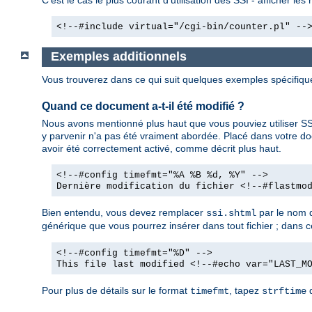
<!--#include virtual="/cgi-bin/counter.pl" --
Exemples additionnels
Vous trouverez dans ce qui suit quelques exemples spécifiq
Quand ce document a-t-il été modifié ?
Nous avons mentionné plus haut que vous pouviez utiliser SSI
y parvenir n'a pas été vraiment abordée. Placé dans votre d
avoir été correctement activé, comme décrit plus haut.
<!--#config timefmt="%A %B %d, %Y" -->
Dernière modification du fichier <!--#flastmo
Bien entendu, vous devez remplacer
par le nom d
ssi.shtml
générique que vous pourrez insérer dans tout fichier ; dans ce 
<!--#config timefmt="%D" -->
This file last modified <!--#echo var="LAST_M
Pour plus de détails sur le format
, tapez
d
timefmt
strftime