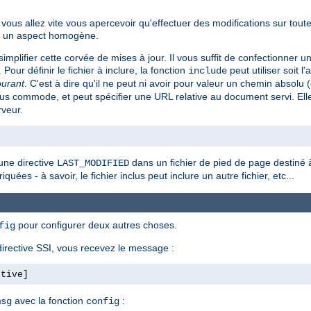
ous allez vite vous apercevoir qu'effectuer des modifications sur tout
ent un aspect homogène.
implifier cette corvée de mises à jour. Il vous suffit de confectionner u
. Pour définir le fichier à inclure, la fonction
peut utiliser soit l'
include
ourant
. C'est à dire qu'il ne peut ni avoir pour valeur un chemin absol
s commode, et peut spécifier une URL relative au document servi. Ell
rveur.
une directive
dans un fichier de pied de page destiné à 
LAST_MODIFIED
quées - à savoir, le fichier inclus peut inclure un autre fichier, etc...
pour configurer deux autres choses.
fig
irective SSI, vous recevez le message :
ctive]
avec la fonction
:
msg
config