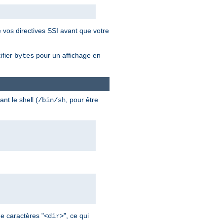
 vos directives SSI avant que votre
ifier
pour un affichage en
bytes
nt le shell (
, pour être
/bin/sh
de caractères "<
>", ce qui
dir