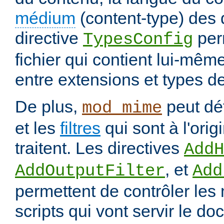
médium
(content-type) des
directive
per
TypesConfig
fichier qui contient lui-mêm
entre extensions et types d
De plus,
peut déf
mod_mime
et les
filtres
qui sont à l'orig
traitent. Les directives
AddH
, et
AddOutputFilter
Add
permettent de contrôler les
scripts qui vont servir le do