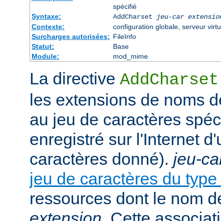
spécifié
Syntaxe:
AddCharset
jeu-car
extensio
Contexte:
configuration globale, serveur virtu
Surcharges autorisées:
FileInfo
Statut:
Base
Module:
mod_mime
La directive
AddCharset
les extensions de noms de
au jeu de caractères spéc
enregistré sur l'Internet 
caractères donné).
jeu-ca
jeu de caractères du typ
ressources dont le nom de
extension
. Cette associat