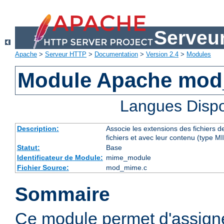
Serveu
Apache
>
Serveur HTTP
>
Documentation
>
Version 2.4
>
Modules
Module Apache mo
Langues Dispo
Description:
Associe les extensions des fichiers 
fichiers et avec leur contenu (type M
Statut:
Base
Identificateur de Module:
mime_module
Fichier Source:
mod_mime.c
Sommaire
Ce module permet d'assig