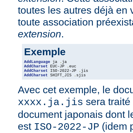
toutes les autres déjà en 
toute association préexis
extension
.
Exemple
AddLanguage
 ja 
.
AddCharset
 EUC-JP 
.
AddCharset
 ISO-2022-JP 
.
AddCharset
 SHIFT_JIS 
.
sjis
Avec cet exemple, le do
sera traité
xxxx.ja.jis
document japonais dont le
est
(idem 
ISO-2022-JP