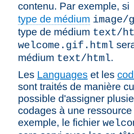
contenu. Par exemple, si
type de médium
image/
type de médium
text/h
sera
welcome.gif.html
médium
.
text/html
Les
Languages
et les
cod
sont traités de manière cum
possible d'assigner plusi
codages à une ressource p
exemple, le fichier
welco