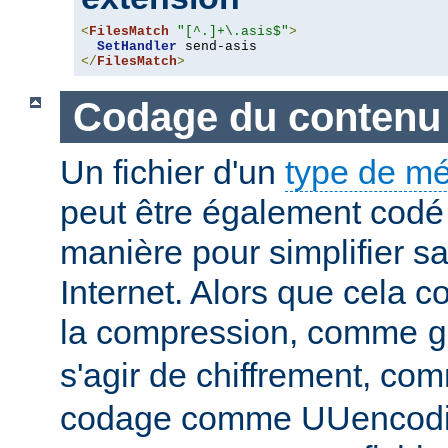
<
FilesMatch
"[^.]+\.asis$"
>
SetHandler
</
FilesMatch
>
Codage du contenu
Un fichier d'un
type de m
peut être également codé 
manière pour simplifier s
Internet. Alors que cela 
la compression, comme
g
s'agir de chiffrement, c
codage comme UUencodin