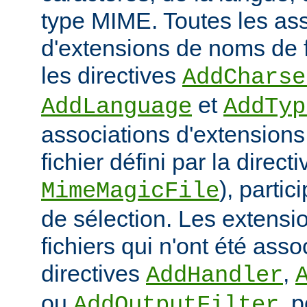
type MIME. Toutes les as
d'extensions de noms de f
les directives
AddCharse
et
AddLanguage
AddTyp
associations d'extensions 
fichier défini par la directi
), parti
MimeMagicFile
de sélection. Les extens
fichiers qui n'ont été ass
directives
,
AddHandler
ou
, 
AddOutputFilter