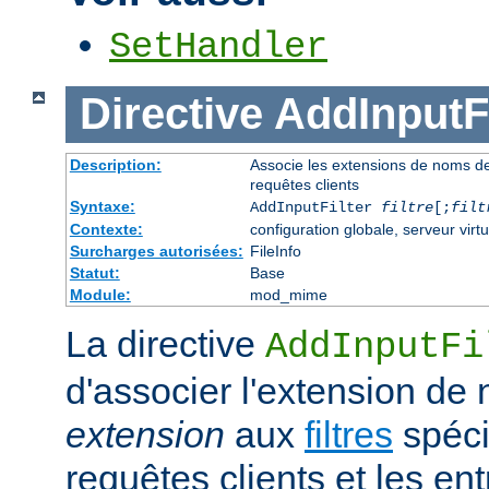
SetHandler
Directive
AddInputFi
Description:
Associe les extensions de noms de fi
requêtes clients
Syntaxe:
AddInputFilter
filtre
[;
filt
Contexte:
configuration globale, serveur virtu
Surcharges autorisées:
FileInfo
Statut:
Base
Module:
mod_mime
La directive
AddInputFi
d'associer l'extension de 
extension
aux
filtres
spécif
requêtes clients et les e