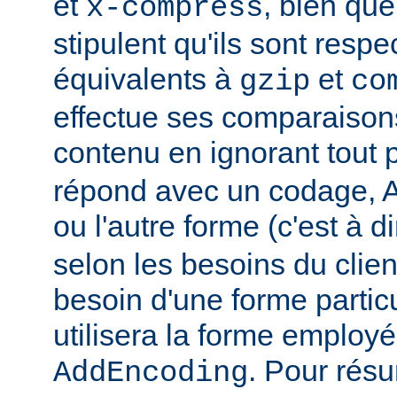
et
, bien que
x-compress
stipulent qu'ils sont resp
équivalents à
et
gzip
co
effectue ses comparaiso
contenu en ignorant tout 
répond avec un codage, Ap
ou l'autre forme (c'est à d
selon les besoins du client
besoin d'une forme partic
utilisera la forme employé
. Pour rés
AddEncoding