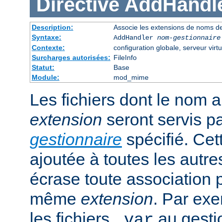
Directive
AddHandl
Description:
Associe les extensions de noms de
Syntaxe:
AddHandler
nom-gestionnaire
Contexte:
configuration globale, serveur virtu
Surcharges autorisées:
FileInfo
Statut:
Base
Module:
mod_mime
Les fichiers dont le nom 
extension
seront servis p
gestionnaire
spécifié. Cet
ajoutée à toutes les autre
écrase toute association 
même
extension
. Par exe
les fichiers
au gesti
.var