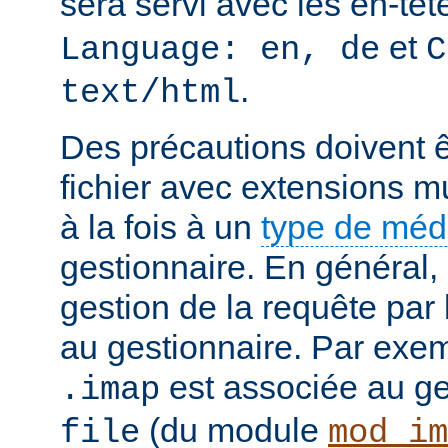
sera servi avec les en-tê
et
Language: en, de
C
.
text/html
Des précautions doivent ê
fichier avec extensions mu
à la fois à un
type de mé
gestionnaire. En général, 
gestion de la requête par
au gestionnaire. Par exemp
est associée au g
.imap
(du module
file
mod_im