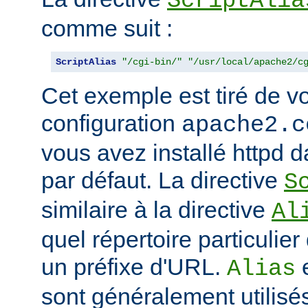
ScriptAlia
comme suit :
ScriptAlias
"/cgi-bin/"
"/usr/local/apache2/c
Cet exemple est tiré de vo
configuration
apache2.c
vous avez installé httpd d
par défaut. La directive
S
similaire à la directive
Al
quel répertoire particulie
un préfixe d'URL.
Alias
sont généralement utilisé