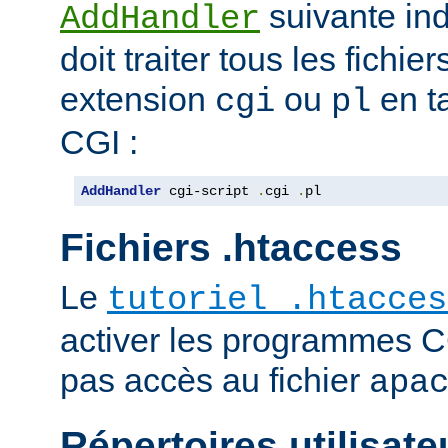
suivante ind
AddHandler
doit traiter tous les fichi
extension
ou
en t
cgi
pl
CGI :
AddHandler
 cgi-script 
.
cgi 
.
pl
Fichiers .htaccess
Le
tutoriel .htacces
activer les programmes C
pas accès au fichier
apa
Répertoires utilisate