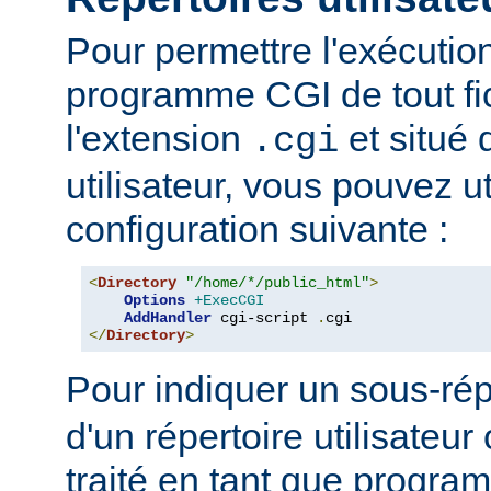
Pour permettre l'exécutio
programme CGI de tout fi
l'extension
et situé 
.cgi
utilisateur, vous pouvez uti
configuration suivante :
<
Directory
"/home/*/public_html"
>
Options
+ExecCGI
AddHandler
 cgi-script 
.
</
Directory
>
Pour indiquer un sous-rép
d'un répertoire utilisateur 
traité en tant que progr