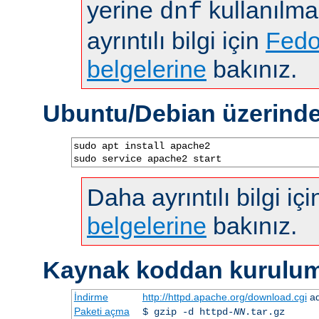
yerine
kullanılma
dnf
ayrıntılı bilgi için
Fedo
belgelerine
bakınız.
Ubuntu/Debian üzerind
sudo apt install apache2

sudo service apache2 start
Daha ayrıntılı bilgi iç
belgelerine
bakınız.
Kaynak koddan kurulu
İndirme
http://httpd.apache.org/download.cgi
ad
Paketi açma
$ gzip -d httpd-
NN
.tar.gz