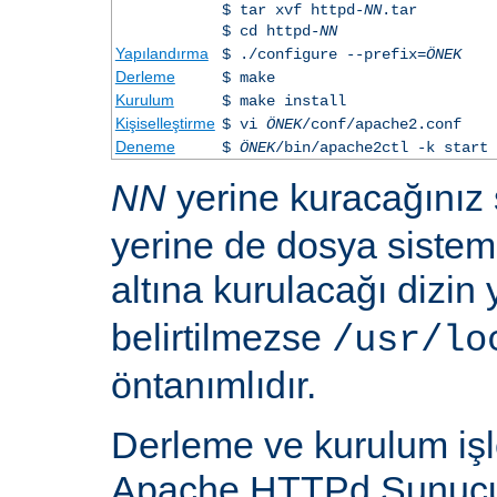
$ tar xvf httpd-
NN
.tar
$ cd httpd-
NN
Yapılandırma
$ ./configure --prefix=
ÖNEK
Derleme
$ make
Kurulum
$ make install
Kişiselleştirme
$ vi
ÖNEK
/conf/apache2.conf
Deneme
$
ÖNEK
/bin/apache2ctl -k start
NN
yerine kuracağınız
yerine de dosya siste
altına kurulacağı dizin
belirtilmezse
/usr/lo
öntanımlıdır.
Derleme ve kurulum iş
Apache HTTPd Sunucu