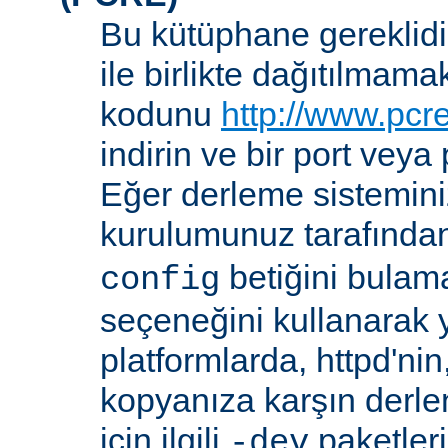
Bu kütüphane gereklidir
ile birlikte dağıtılmam
kodunu
http://www.pcr
indirin ve bir port veya
Eğer derleme sistemi
kurulumunuz tarafında
betiğini bula
config
seçeneğini kullanarak ye
platformlarda, httpd'ni
kopyanıza karşın derl
için ilgili
paketler
-dev