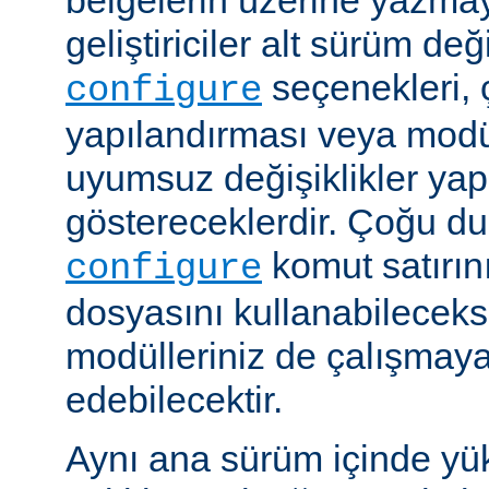
belgelerin üzerine yazmay
geliştiriciler alt sürüm değ
seçenekleri, 
configure
yapılandırması veya modü
uyumsuz değişiklikler y
göstereceklerdir. Çoğu d
komut satırın
configure
dosyasını kullanabileceks
modülleriniz de çalışma
edebilecektir.
Aynı ana sürüm içinde yü