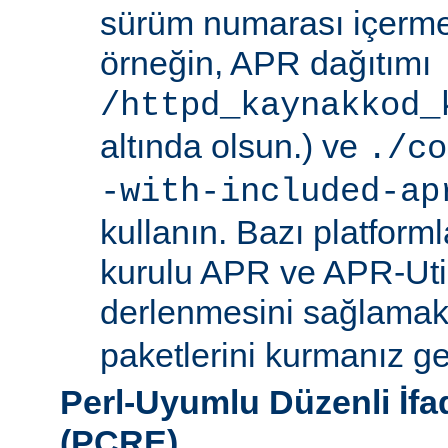
sürüm numarası içerme
örneğin, APR dağıtımı
/httpd_kaynakkod_
altında olsun.) ve
./co
-with-included-ap
kullanın. Bazı platforml
kurulu APR ve APR-Uti
derlenmesini sağlamak i
paketlerini kurmanız ger
Perl-Uyumlu Düzenli İf
(PCRE)