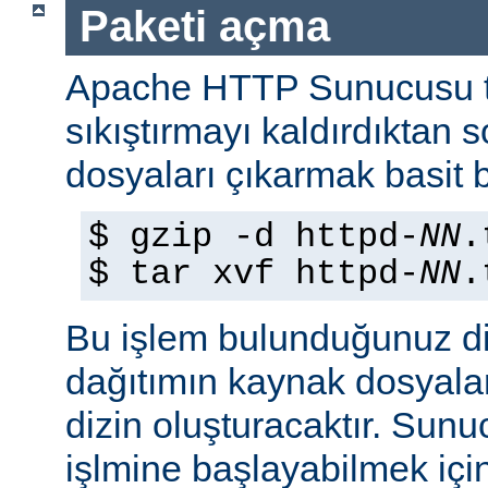
Paketi açma
Apache HTTP Sunucusu t
sıkıştırmayı kaldırdıktan 
dosyaları çıkarmak basit b
$ gzip -d httpd-
NN
.
$ tar xvf httpd-
NN
.
Bu işlem bulunduğunuz di
dağıtımın kaynak dosyaları
dizin oluşturacaktır. Sun
işlmine başlayabilmek iç