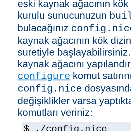
eski kaynak ağacının kök 
kurulu sunucunuzun
bui
bulacağınız
config.nic
kaynak ağacının kök dizi
suretiyle başlayabilirsini
kaynak ağacını yapılandır
komut satırını 
configure
dosyasında
config.nice
değişiklikler varsa yaptık
komutları veriniz:
$ ./config.nice