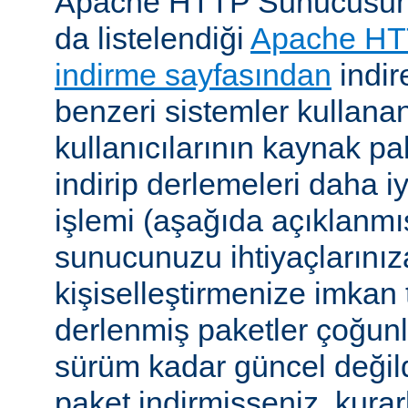
Apache HTTP Sunucusunu, 
da listelendiği
Apache HT
indirme sayfasından
indire
benzeri sistemler kulla
kullanıcılarının kaynak pak
indirip derlemeleri daha i
işlemi (aşağıda açıklanmış
sunucunuzu ihtiyaçlarınız
kişiselleştirmenize imkan t
derlenmiş paketler çoğun
sürüm kadar güncel değildi
paket indirmişseniz, kura