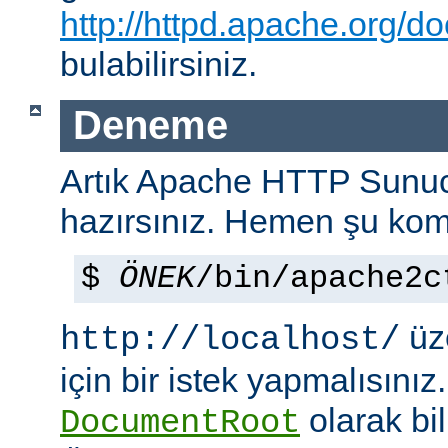
http://httpd.apache.org/do
bulabilirsiniz.
Deneme
Artık Apache HTTP Sun
hazırsınız. Hemen şu kom
$
ÖNEK
/bin/apache2c
üze
http://localhost/
için bir istek yapmalısınız
olarak bi
DocumentRoot