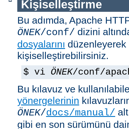
Kişiselleştirme
Bu adımda, Apache HTT
dizini altın
ÖNEK
/conf/
dosyalarını
düzenleyerek
kişiselleştirebilirsiniz.
$ vi
ÖNEK
/conf/apac
Bu kılavuz ve kullanılabi
yönergelerinin
kılavuzları
alt
ÖNEK
/
docs/manual/
gibi en son sürümünü da