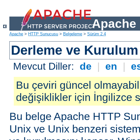
Apache 
Apache
>
HTTP Sunucusu
>
Belgeleme
>
Sürüm 2.4
Derleme ve Kurulum
Mevcut Diller:
de
|
en
|
e
Bu çeviri güncel olmayabil
değişiklikler için İngilizce
Bu belge Apache HTTP Su
Unix ve Unix benzeri siste