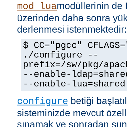
modüllerinin d
mod_lua
üzerinden daha sonra yü
derlenmesi istenmektedir:
$ CC="pgcc" CFLAGS=
./configure --
prefix=/sw/pkg/apac
--enable-ldap=share
--enable-lua=shared
betiği başlatı
configure
sisteminizde mevcut özellik
sınamak ve sonradan sun