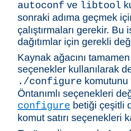
ve
ku
autoconf
libtool
sonraki adıma geçmek iç
çalıştırmaları gerekir. Bu 
dağıtımlar için gerekli deği
Kaynak ağacını tamamen 
seçenekler kullanılarak d
komutunu v
./configure
Öntanımlı seçenekleri değ
betiği çeşitli
configure
komut satırı seçenekleri k