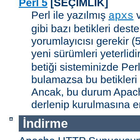
Perl 5
[SEÇİMLİK]
Perl ile yazılmış
apxs
gibi bazı betikleri dest
yorumlayıcısı gerekir 
yeni sürümleri yeterlidi
betiği sisteminizde Per
bulamazsa bu betikleri
Ancak, bu durum Apac
derlenip kurulmasına en
İndirme