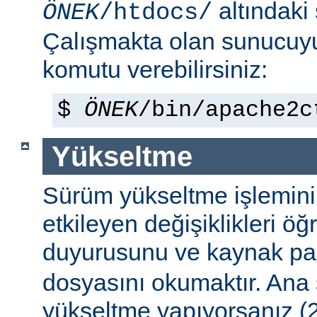
altındaki
ÖNEK
/htdocs/
Çalışmakta olan sunucu
komutu verebilirsiniz:
$
ÖNEK
/bin/apache2c
Yükseltme
Sürüm yükseltme işleminin 
etkileyen değişiklikleri ö
duyurusunu ve kaynak pa
dosyasını okumaktır. Ana
yükseltme yapıyorsanız (2