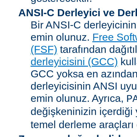
ANSI-C Derleyici ve Der
Bir ANSI-C derleyicini
emin olunuz.
Free Sof
(FSF)
tarafından dağıt
derleyicisini (GCC)
kull
GCC yoksa en azından 
derleyicisinin ANSI u
emin olunuz. Ayrıca,
P
değişkeninizin içerdiği
temel derleme araçları 