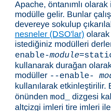
Apache, öntanımlı olarak 
modülle gelir. Bunlar çal
devereye sokulup çıkarıl
nesneler (DSO'lar)
olarak 
istediğiniz modülleri der
enable-
module
=stati
kullanarak durağan olarak 
modüller
--enable-
mo
kullanılarak etkinleştirilir
önünden
dizgesi kal
mod_
altçizgi imleri tire imleri i