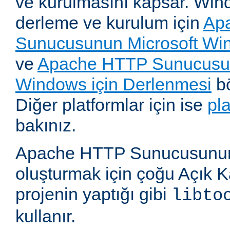
ve kurulmasını kapsar. Win
derleme ve kurulum için
Ap
Sunucusunun Microsoft Win
ve
Apache HTTP Sunucusun
Windows için Derlenmesi
bö
Diğer platformlar için ise
pl
bakınız.
Apache HTTP Sunucusunun,
oluşturmak için çoğu Açık 
projenin yaptığı gibi
libto
kullanır.