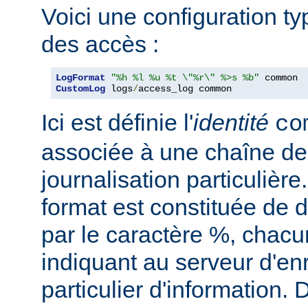
Voici une configuration ty
des accès :
LogFormat
"%h %l %u %t \"%r\" %>s %b"
CustomLog
 logs
/
access_log common
Ici est définie l'
identité
co
associée à une chaîne de
journalisation particulièr
format est constituée de d
par le caractère %, chacu
indiquant au serveur d'en
particulier d'information.