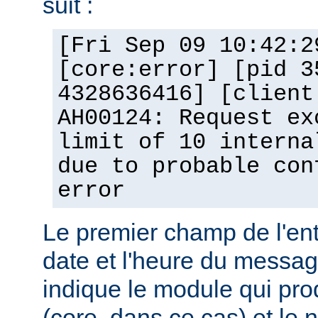
suit :
[Fri Sep 09 10:42:2
[core:error] [pid 3
4328636416] [client
AH00124: Request ex
limit of 10 interna
due to probable con
error
Le premier champ de l'ent
date et l'heure du messa
indique le module qui pro
(core, dans ce cas) et le 