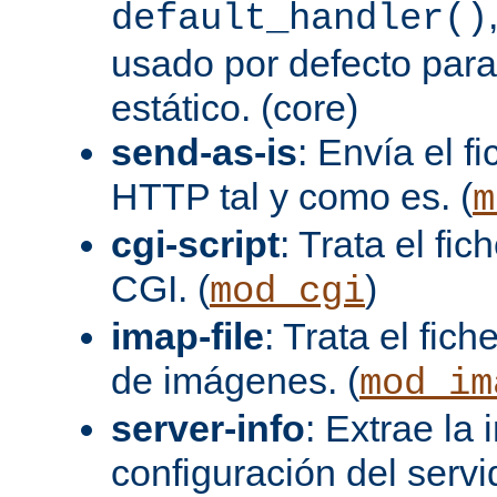
default_handler()
usado por defecto para
estático. (core)
send-as-is
: Envía el 
HTTP tal y como es. (
m
cgi-script
: Trata el fi
CGI. (
)
mod_cgi
imap-file
: Trata el fi
de imágenes. (
mod_im
server-info
: Extrae la
configuración del servid